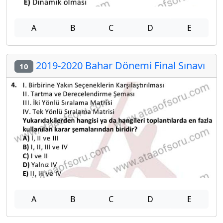
A
B
C
D
E
2019-2020 Bahar Dönemi Final Sınavı
10
A
B
C
D
E