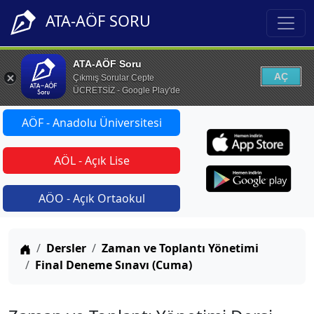
ATA-AÖF SORU
ATA-AÖF Soru
AÇ
Çıkmış Sorular Cepte
ÜCRETSİZ - Google Play'de
AÖF - Anadolu Üniversitesi
AÖL - Açık Lise
AÖO - Açık Ortaokul
Anasayfa
Dersler
Zaman ve Toplantı Yönetimi
Final Deneme Sınavı (Cuma)