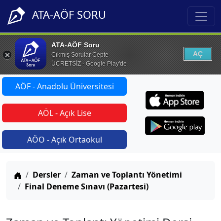
ATA-AÖF SORU
ATA-AÖF Soru
AÇ
Çıkmış Sorular Cepte
ÜCRETSİZ - Google Play'de
AÖF - Anadolu Üniversitesi
AÖL - Açık Lise
AÖO - Açık Ortaokul
Anasayfa
Dersler
Zaman ve Toplantı Yönetimi
Final Deneme Sınavı (Pazartesi)