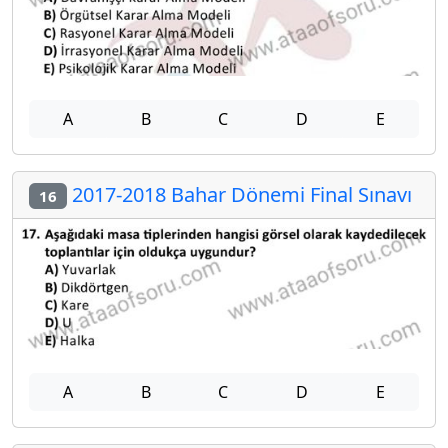
A
B
C
D
E
2017-2018 Bahar Dönemi Final Sınavı
16
A
B
C
D
E