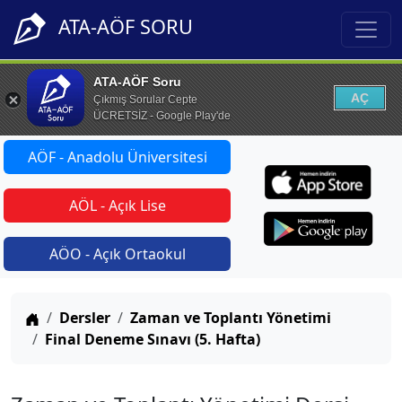
ATA-AÖF SORU
ATA-AÖF Soru
AÇ
Çıkmış Sorular Cepte
ÜCRETSİZ - Google Play'de
AÖF - Anadolu Üniversitesi
AÖL - Açık Lise
AÖO - Açık Ortaokul
Anasayfa
Dersler
Zaman ve Toplantı Yönetimi
Final Deneme Sınavı (5. Hafta)