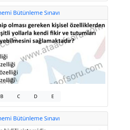
emi Bütünleme Sınavı
B
C
D
E
emi Bütünleme Sınavı