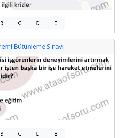
B
C
D
E
emi Bütünleme Sınavı
B
C
D
E