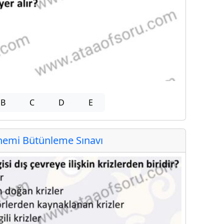
B
C
D
E
emi Bütünleme Sınavı