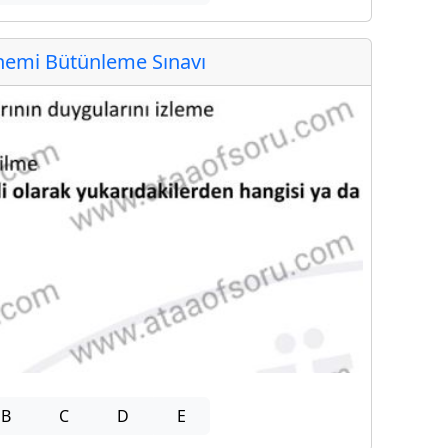
emi Bütünleme Sınavı
B
C
D
E