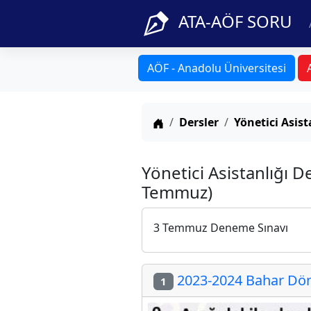
ATA-AÖF SORU
AÖF - Anadolu Üniversitesi
Anasayfa
Dersler
Yönetici Asist
Yönetici Asistanlığı 
Temmuz)
3 Temmuz Deneme Sınavı
2023-2024 Bahar Dön
1