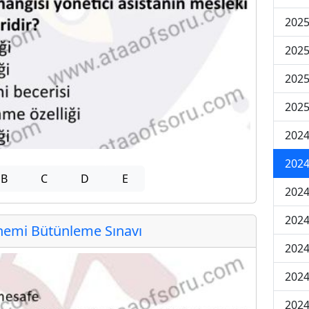
202
202
202
2025
202
202
B
C
D
E
202
202
emi Bütünleme Sınavı
2024
2024
2024