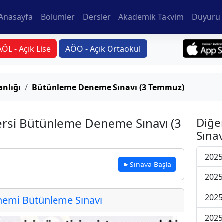
Anasayfa
Bölümler
Dersler
Akademik Takvim
Duyuru 
AÖL - Açık Lise
AÖO - Açık Ortaokul
anlığı
Bütünleme Deneme Sınavı (3 Temmuz)
Dersi Bütünleme Deneme Sınavı (3
Diğe
Sınav
202
Sınava Başla
202
202
emi Bütünleme Sınavı
202