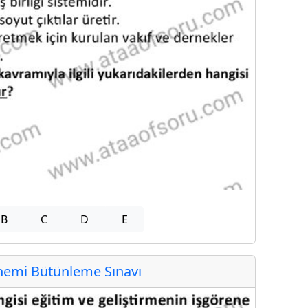
B
C
D
E
emi Bütünleme Sınavı