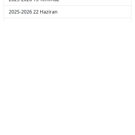
2025-2026 22 Haziran
2024-2025 4 Temmuz
2024-2025 3 Temmuz
2024-2025 2 Temmuz
2024-2025 1 Temmuz
2024-2025 30 Haziran
2024-2025 23 Haziran
2024-2025 16 Haziran
2024-2025 9 Haziran
2024-2025 2 Haziran