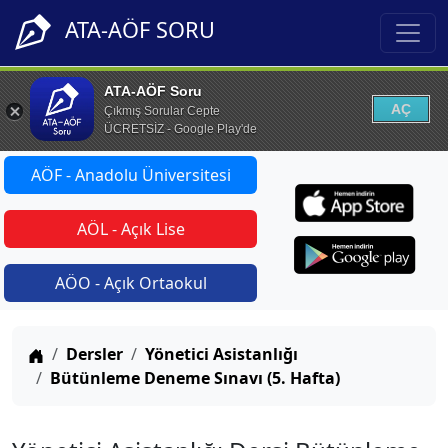
ATA-AÖF SORU
ATA-AÖF Soru
AÇ
Çıkmış Sorular Cepte
ÜCRETSİZ - Google Play'de
AÖF - Anadolu Üniversitesi
AÖL - Açık Lise
AÖO - Açık Ortaokul
Anasayfa
Dersler
Yönetici Asistanlığı
Bütünleme Deneme Sınavı (5. Hafta)