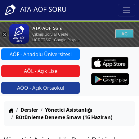
ATA-AÖF SORU
ATA-AÖF Soru
AÇ
Çıkmış Sorular Cepte
ÜCRETSİZ - Google Play'de
AÖF - Anadolu Üniversitesi
AÖL - Açık Lise
AÖO - Açık Ortaokul
Anasayfa
Dersler
Yönetici Asistanlığı
Bütünleme Deneme Sınavı (16 Haziran)