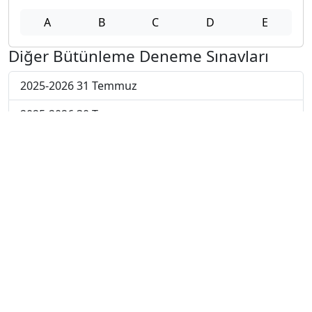
A
B
C
D
E
Diğer Bütünleme Deneme Sınavları
2025-2026 31 Temmuz
2025-2026 30 Temmuz
2025-2026 29 Temmuz
2025-2026 28 Temmuz
2025-2026 27 Temmuz
2025-2026 20 Temmuz
2025-2026 13 Temmuz
2025-2026 22 Haziran