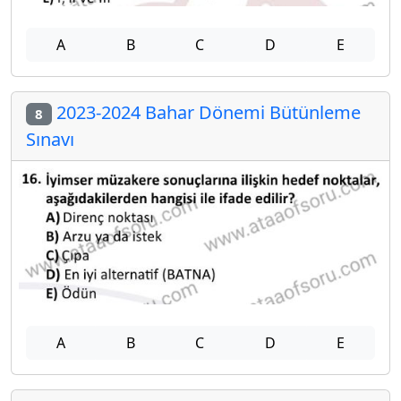
A
B
C
D
E
2023-2024 Bahar Dönemi Bütünleme
8
Sınavı
A
B
C
D
E