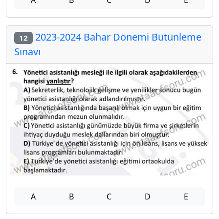
A
B
C
D
E
2023-2024 Bahar Dönemi Bütünleme
12
Sınavı
A
B
C
D
E