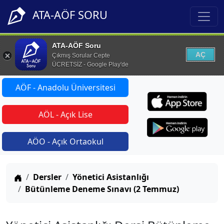
ATA-AÖF SORU
ATA-AÖF Soru
AÇ
Çıkmış Sorular Cepte
ÜCRETSİZ - Google Play'de
AÖF - Anadolu Üniversitesi
AÖL - Açık Lise
AÖO - Açık Ortaokul
Anasayfa
Dersler
Yönetici Asistanlığı
Bütünleme Deneme Sınavı (2 Temmuz)