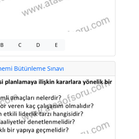
B
C
D
E
emi Bütünleme Sınavı