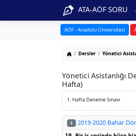
ATA-AÖF SORU
AÖF - Anadolu Üniversitesi
Anasayfa
Dersler
Yönetici Asist
Yönetici Asistanlığı 
Hafta)
1. Hafta Deneme Sınavı
2019-2020 Bahar Dön
1