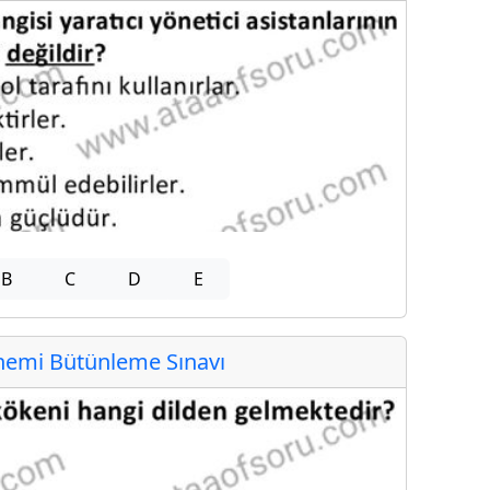
B
C
D
E
emi Bütünleme Sınavı