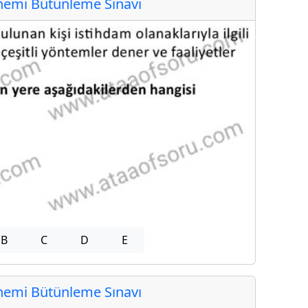
emi Bütünleme Sınavı
B
C
D
E
emi Bütünleme Sınavı