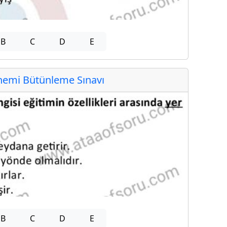
B
C
D
E
emi Bütünleme Sınavı
B
C
D
E