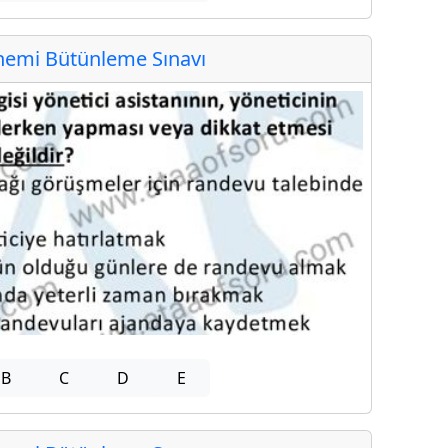
emi Bütünleme Sınavı
B
C
D
E