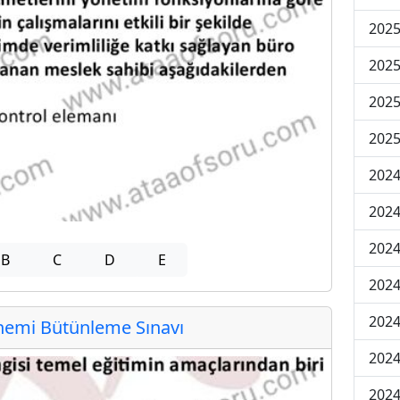
202
202
202
2025
202
202
202
B
C
D
E
202
2024
emi Bütünleme Sınavı
2024
2024