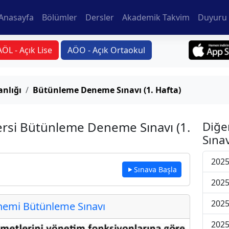
Anasayfa
Bölümler
Dersler
Akademik Takvim
Duyuru 
AÖL - Açık Lise
AÖO - Açık Ortaokul
anlığı
Bütünleme Deneme Sınavı (1. Hafta)
Dersi Bütünleme Deneme Sınavı (1.
Diğe
Sınav
202
Sınava Başla
202
202
emi Bütünleme Sınavı
202