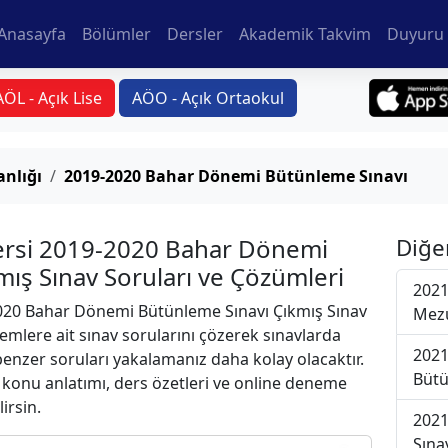
Anasayfa
Bölümler
Dersler
Akademik Takvim
Duyuru 
AÖL - Açık Lise
AÖO - Açık Ortaokul
anlığı
2019-2020 Bahar Dönemi Bütünleme Sınavı
 Dersi 2019-2020 Bahar Dönemi
Diğe
ış Sınav Soruları ve Çözümleri
2021
20 Bahar Dönemi Bütünleme Sınavı Çıkmış Sınav
Mezu
emlere ait sınav sorularını çözerek sınavlarda
2021
 benzer soruları yakalamanız daha kolay olacaktır.
Bütü
r konu anlatımı, ders özetleri ve online deneme
lirsin.
2021
Sına