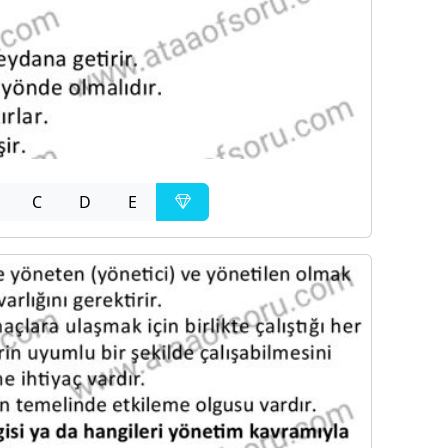
C
D
E