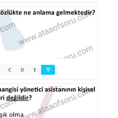
C
D
E