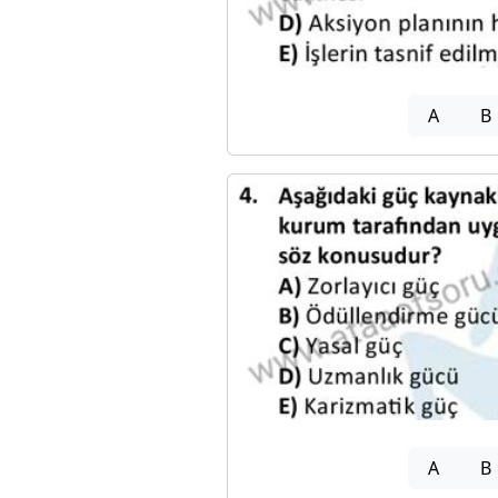
A
B
A
B