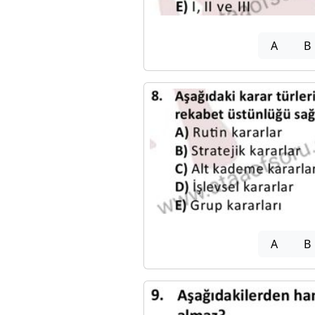
A
B
A
B