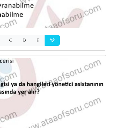
C
D
E