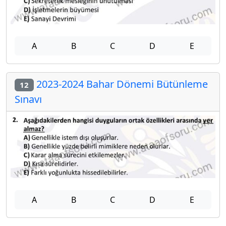
A
B
C
D
E
2023-2024 Bahar Dönemi Bütünleme
12
Sınavı
A
B
C
D
E