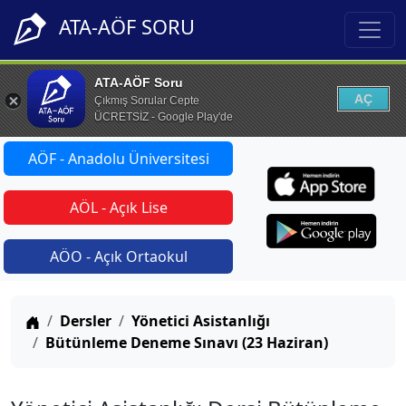
ATA-AÖF SORU
ATA-AÖF Soru
AÇ
Çıkmış Sorular Cepte
ÜCRETSİZ - Google Play'de
AÖF - Anadolu Üniversitesi
AÖL - Açık Lise
AÖO - Açık Ortaokul
Anasayfa
Dersler
Yönetici Asistanlığı
Bütünleme Deneme Sınavı (23 Haziran)