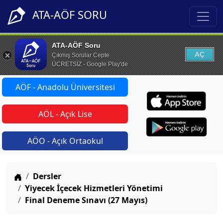
ATA-AÖF SORU
ATA-AÖF Soru
AÇ
Çıkmış Sorular Cepte
ÜCRETSİZ - Google Play'de
AÖF - Anadolu Üniversitesi
AÖL - Açık Lise
AÖO - Açık Ortaokul
Anasayfa
Dersler
Yiyecek İçecek Hizmetleri Yönetimi
Final Deneme Sınavı (27 Mayıs)