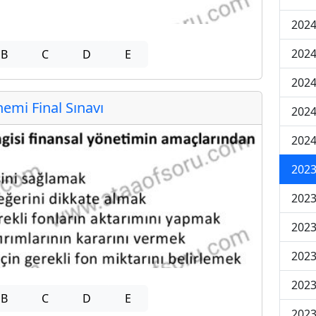
2024
2024
B
C
D
E
2024
mi Final Sınavı
2024
2024
202
202
202
2023
2023
B
C
D
E
2023