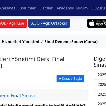
Anasayfa
Bölümler
Dersler
Akademik Takvim
Duyuru 
AÖL - Açık Lise
AÖO - Açık Ortaokul
k Hizmetleri Yönetimi
Final Deneme Sınavı (Cuma)
leri Yönetimi Dersi Final
Diğe
Sınav
)
2025
Sınava Başla
2025
2025
mi Final Sınavı
2025