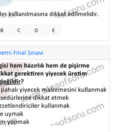
B
C
D
E
mi Final Sınavı