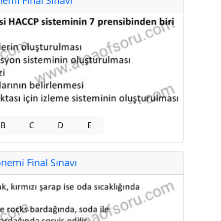
mi Final Sınavı
B
C
D
E
emi Final Sınavı