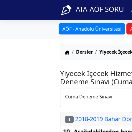
ATA-AÖF SORU
AÖF - Anadolu Üniversitesi
Anasayfa
Dersler
Yiyecek İçece
Yiyecek İçecek Hizmet
Deneme Sınavı (Cuma
Cuma Deneme Sınavı
2018-2019 Bahar Döne
1