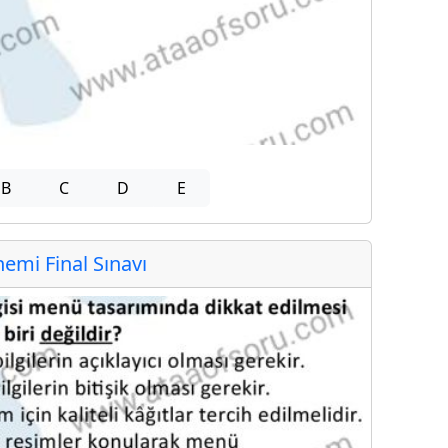
B
C
D
E
mi Final Sınavı