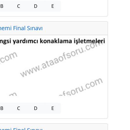
B
C
D
E
mi Final Sınavı
B
C
D
E