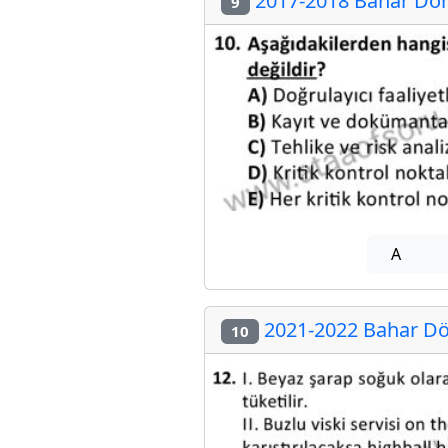
2017-2018 Bahar Döne
9
A
2021-2022 Bahar Dön
10