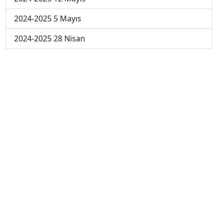
2024-2025 5 Mayıs
2024-2025 28 Nisan
2024-2025 21 Nisan
2024-2025 14 Nisan
2023-2024 Cuma
2023-2024 Perşembe
2023-2024 Çarşamba
2023-2024 Salı
2023-2024 Pazartesi
2023-2024 5. Hafta
2023-2024 4. Hafta