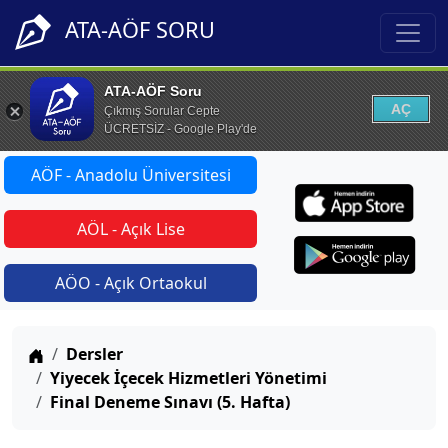
ATA-AÖF SORU
ATA-AÖF Soru
AÇ
Çıkmış Sorular Cepte
ÜCRETSİZ - Google Play'de
AÖF - Anadolu Üniversitesi
AÖL - Açık Lise
AÖO - Açık Ortaokul
Anasayfa
Dersler
Yiyecek İçecek Hizmetleri Yönetimi
Final Deneme Sınavı (5. Hafta)