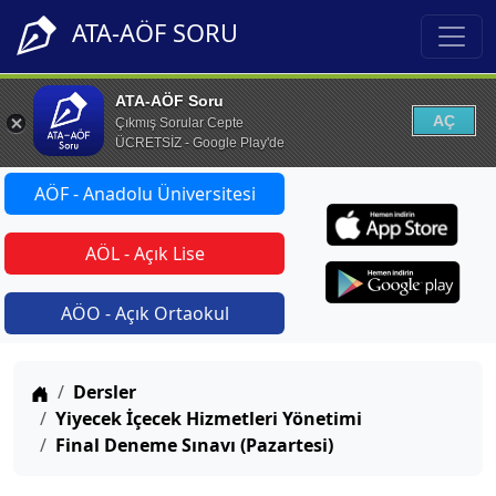
ATA-AÖF SORU
ATA-AÖF Soru
AÇ
Çıkmış Sorular Cepte
ÜCRETSİZ - Google Play'de
AÖF - Anadolu Üniversitesi
AÖL - Açık Lise
AÖO - Açık Ortaokul
Anasayfa
Dersler
Yiyecek İçecek Hizmetleri Yönetimi
Final Deneme Sınavı (Pazartesi)