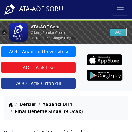
ATA-AÖF SORU
ATA-AÖF Soru
AÇ
Çıkmış Sorular Cepte
ÜCRETSİZ - Google Play'de
AÖF - Anadolu Üniversitesi
AÖL - Açık Lise
AÖO - Açık Ortaokul
Anasayfa
Dersler
Yabancı Dil 1
Final Deneme Sınavı (9 Ocak)