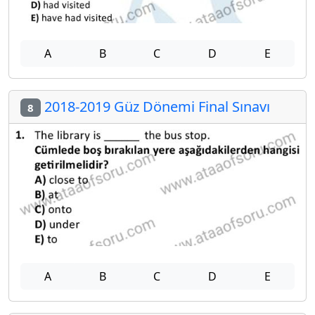
A
B
C
D
E
2018-2019 Güz Dönemi Final Sınavı
8
A
B
C
D
E