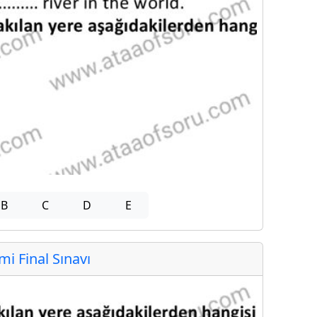
B
C
D
E
 Final Sınavı