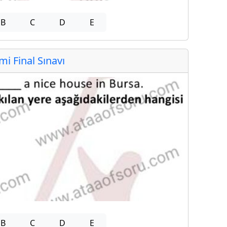
B
C
D
E
 Final Sınavı
B
C
D
E