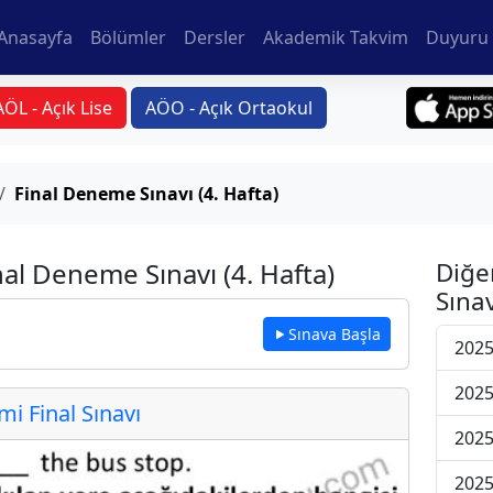
Anasayfa
Bölümler
Dersler
Akademik Takvim
Duyuru 
AÖL - Açık Lise
AÖO - Açık Ortaokul
Final Deneme Sınavı (4. Hafta)
nal Deneme Sınavı (4. Hafta)
Diğe
Sınav
Sınava Başla
2025
2025
 Final Sınavı
2025
2025