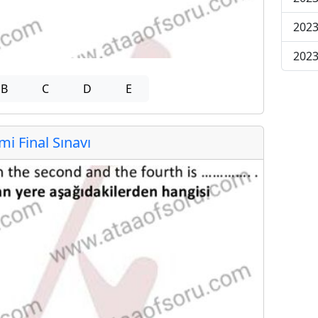
2023
2023
B
C
D
E
 Final Sınavı