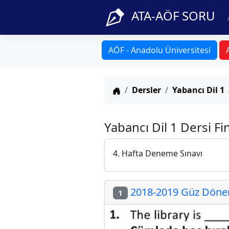
ATA-AÖF SORU
AÖF - Anadolu Üniversitesi
Anasayfa
Dersler
Yabancı Dil 1
Yabancı Dil 1 Dersi Fi
4. Hafta Deneme Sınavı
2018-2019 Güz Dönemi
1