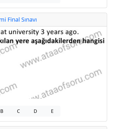
 Final Sınavı
B
C
D
E