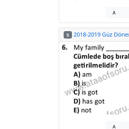
A
2018-2019 Güz Dönemi
5
A