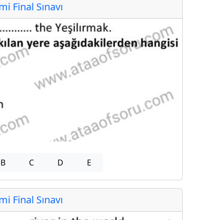
 Final Sınavı
B
C
D
E
 Final Sınavı