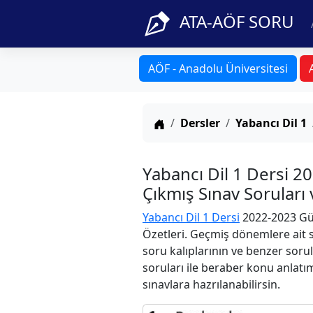
ATA-AÖF SORU
AÖF - Anadolu Üniversitesi
Anasayfa
Dersler
Yabancı Dil 1
Yabancı Dil 1 Dersi 2
Çıkmış Sınav Soruları
Yabancı Dil 1 Dersi
2022-2023 Güz
Özetleri. Geçmiş dönemlere ait s
soru kalıplarının ve benzer soru
soruları ile beraber konu anlatım
sınavlara hazrılanabilirsin.