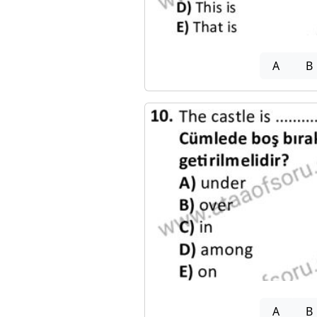
A
B
A
B