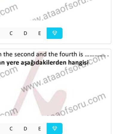
C
D
E
C
D
E