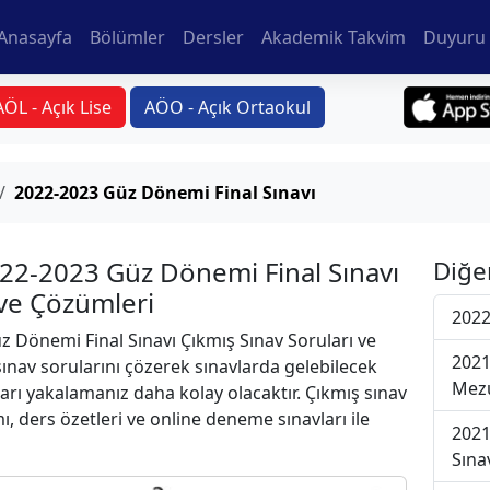
Anasayfa
Bölümler
Dersler
Akademik Takvim
Duyuru 
AÖL - Açık Lise
AÖO - Açık Ortaokul
2022-2023 Güz Dönemi Final Sınavı
022-2023 Güz Dönemi Final Sınavı
Diğe
 ve Çözümleri
2022
 Dönemi Final Sınavı Çıkmış Sınav Soruları ve
2021
ınav sorularını çözerek sınavlarda gelebilecek
Mezu
ları yakalamanız daha kolay olacaktır. Çıkmış sınav
ı, ders özetleri ve online deneme sınavları ile
2021
Sına