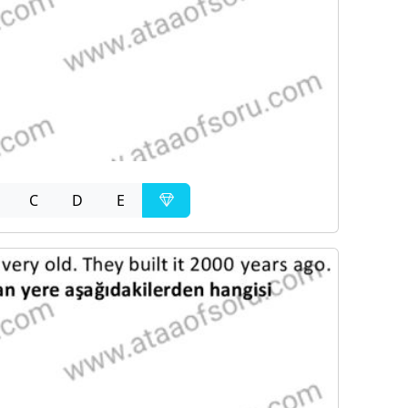
C
D
E