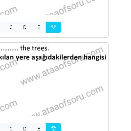
C
D
E
C
D
E