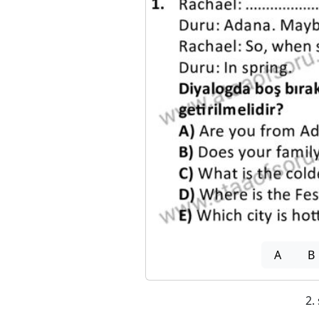
A
B
2.