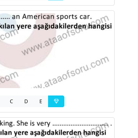
C
D
E