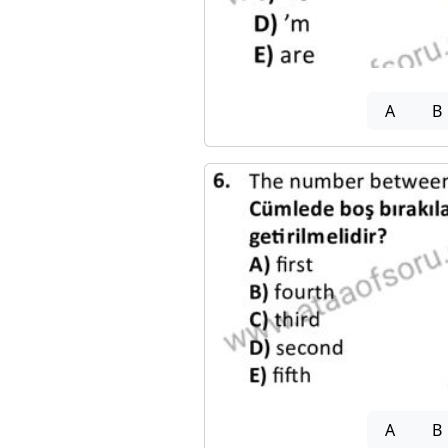
A
B
A
B