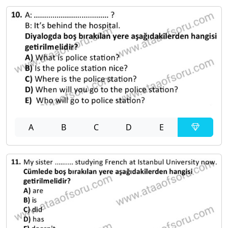
A
B
C
D
E