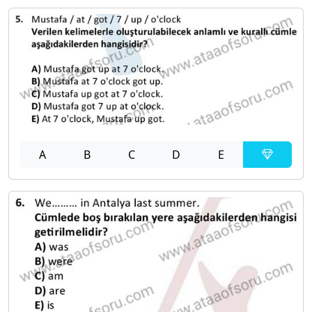
A
B
C
D
E