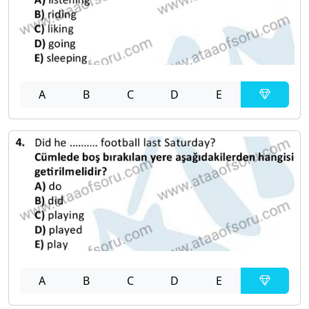
A
B
C
D
E
A
B
C
D
E