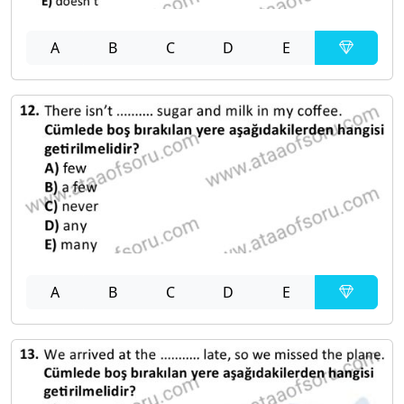
A
B
C
D
E
A
B
C
D
E