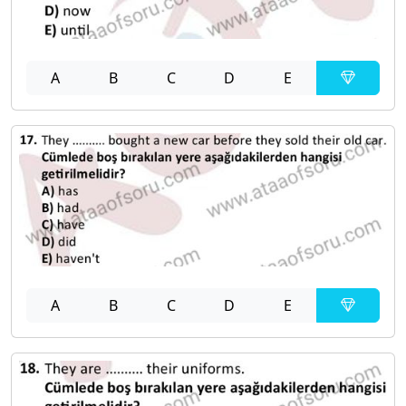
A
B
C
D
E
A
B
C
D
E