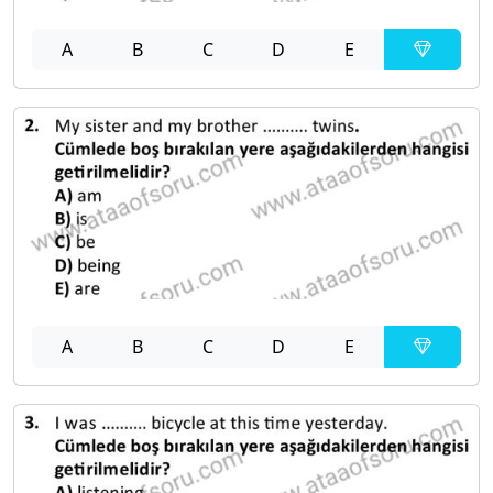
A
B
C
D
E
A
B
C
D
E