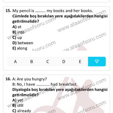
A
B
C
D
E