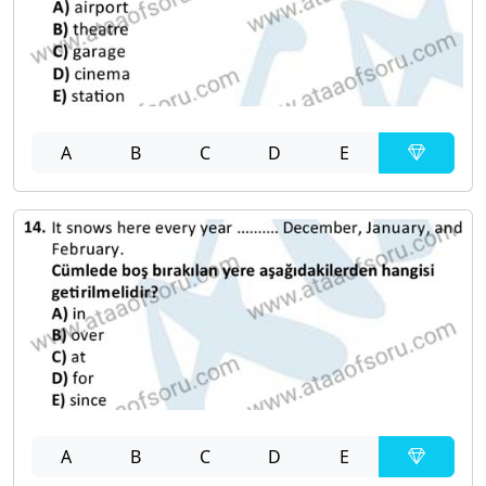
A
B
C
D
E
A
B
C
D
E