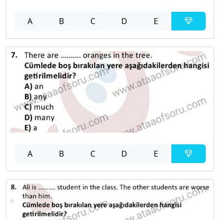
A
B
C
D
E
A
B
C
D
E