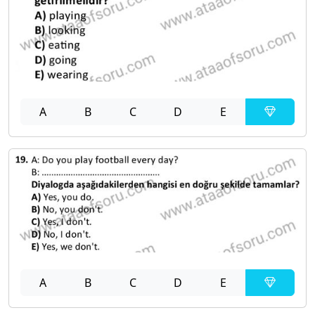
A
B
C
D
E
A
B
C
D
E