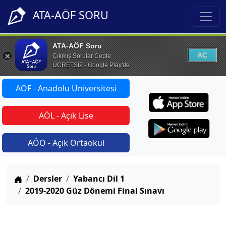
ATA-AÖF SORU
ATA-AÖF Soru
AÇ
Çıkmış Sorular Cepte
ÜCRETSİZ - Google Play'de
AÖF - Anadolu Üniversitesi
AÖL - Açık Lise
AÖO - Açık Ortaokul
Anasayfa
Dersler
Yabancı Dil 1
2019-2020 Güz Dönemi Final Sınavı