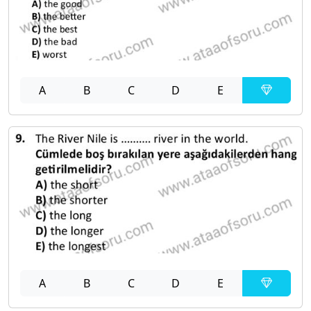
A
B
C
D
E
A
B
C
D
E