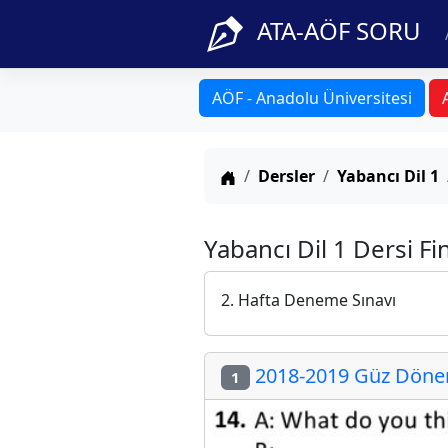
ATA-AÖF SORU
AÖF - Anadolu Üniversitesi
Anasayfa
Dersler
Yabancı Dil 1
Yabancı Dil 1 Dersi Fi
2. Hafta Deneme Sınavı
2018-2019 Güz Dönemi
1