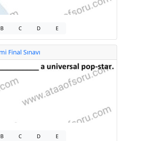
B
C
D
E
 Final Sınavı
B
C
D
E