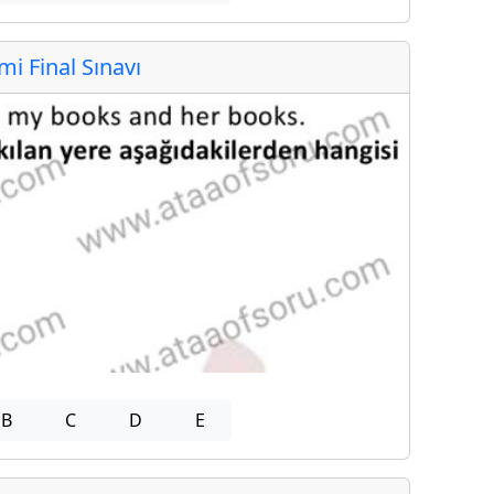
 Final Sınavı
B
C
D
E