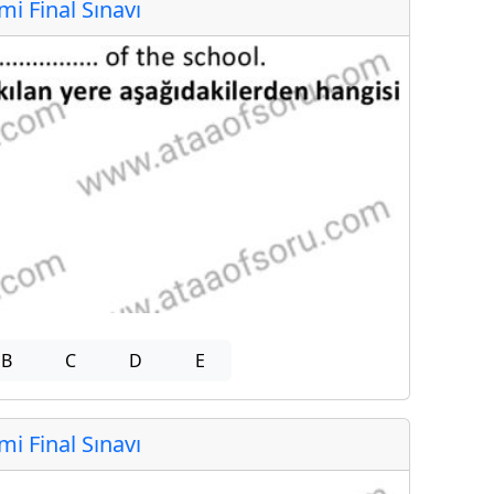
 Final Sınavı
B
C
D
E
 Final Sınavı