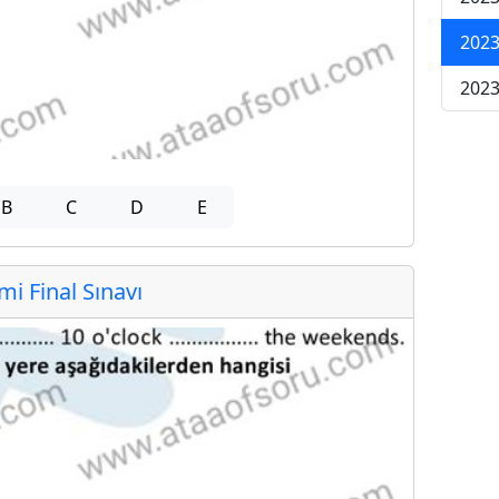
2023
2023
B
C
D
E
 Final Sınavı