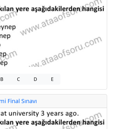
B
C
D
E
 Final Sınavı