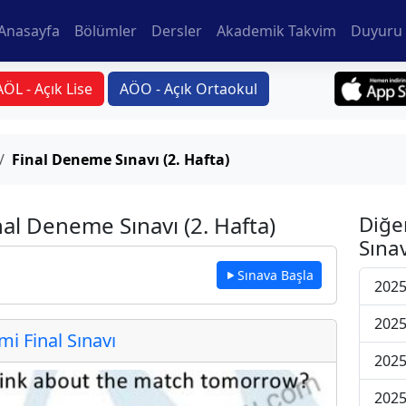
Anasayfa
Bölümler
Dersler
Akademik Takvim
Duyuru 
AÖL - Açık Lise
AÖO - Açık Ortaokul
Final Deneme Sınavı (2. Hafta)
nal Deneme Sınavı (2. Hafta)
Diğe
Sınav
Sınava Başla
2025
2025
 Final Sınavı
2025
2025