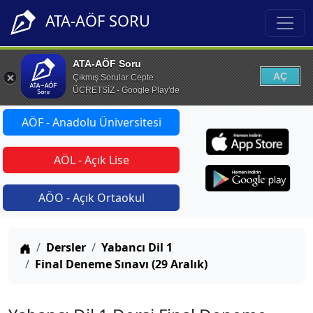
ATA-AÖF SORU
ATA-AÖF Soru
AÇ
Çıkmış Sorular Cepte
ÜCRETSİZ - Google Play'de
AÖF - Anadolu Üniversitesi
AÖL - Açık Lise
AÖO - Açık Ortaokul
Anasayfa
Dersler
Yabancı Dil 1
Final Deneme Sınavı (29 Aralık)