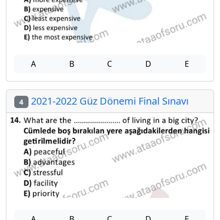
A
B
C
D
E
2021-2022 Güz Dönemi Final Sınavı
4
A
B
C
D
E