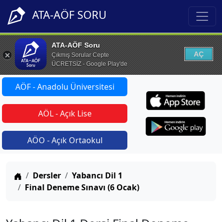
ATA-AÖF SORU
ATA-AÖF Soru
AÇ
Çıkmış Sorular Cepte
ÜCRETSİZ - Google Play'de
AÖF - Anadolu Üniversitesi
AÖL - Açık Lise
AÖO - Açık Ortaokul
Anasayfa
Dersler
Yabancı Dil 1
Final Deneme Sınavı (6 Ocak)