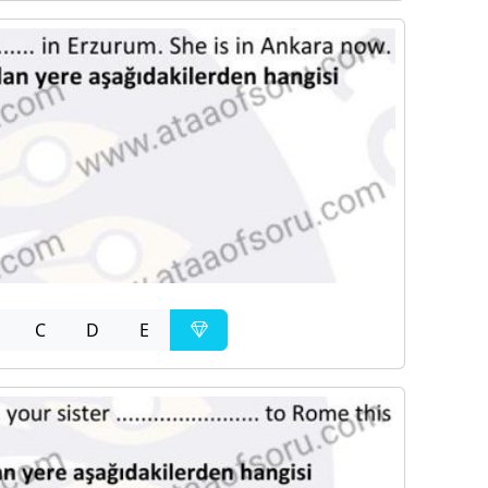
C
D
E