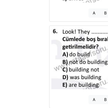
A
B
A
B