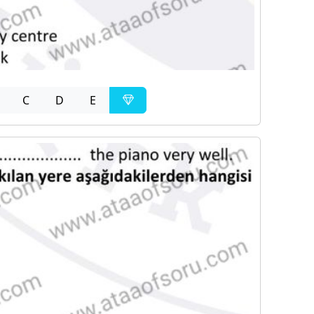
C
D
E