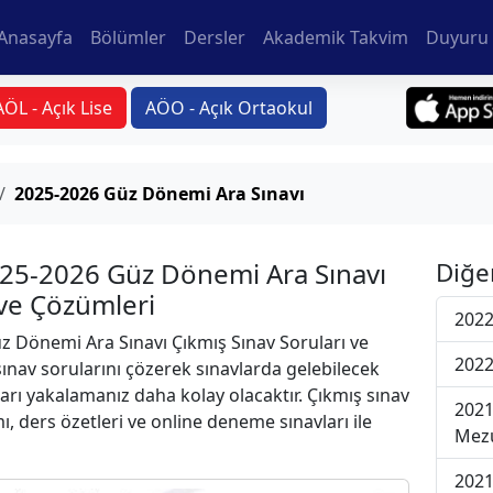
Anasayfa
Bölümler
Dersler
Akademik Takvim
Duyuru 
AÖL - Açık Lise
AÖO - Açık Ortaokul
2025-2026 Güz Dönemi Ara Sınavı
2025-2026 Güz Dönemi Ara Sınavı
Diğe
 ve Çözümleri
2022
 Dönemi Ara Sınavı Çıkmış Sınav Soruları ve
2022
ınav sorularını çözerek sınavlarda gelebilecek
ları yakalamanız daha kolay olacaktır. Çıkmış sınav
2021
ı, ders özetleri ve online deneme sınavları ile
Mezu
2021