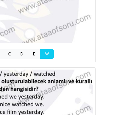
C
D
E