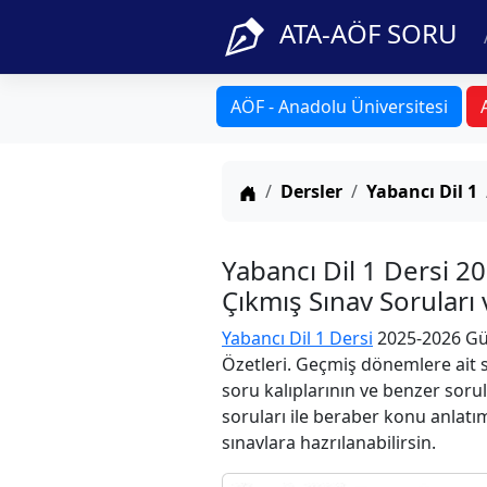
ATA-AÖF SORU
AÖF - Anadolu Üniversitesi
Anasayfa
Dersler
Yabancı Dil 1
Yabancı Dil 1 Dersi 
Çıkmış Sınav Soruları
Yabancı Dil 1 Dersi
2025-2026 Güz
Özetleri. Geçmiş dönemlere ait s
soru kalıplarının ve benzer soru
soruları ile beraber konu anlatım
sınavlara hazrılanabilirsin.