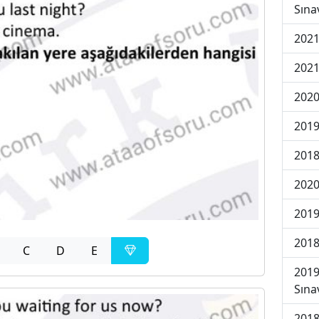
Sına
2021
2021
2020
2019
2018
2020
2019
2018
C
D
E
2019
Sına
2018