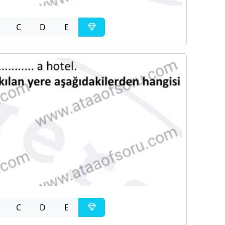
C
D
E
C
D
E