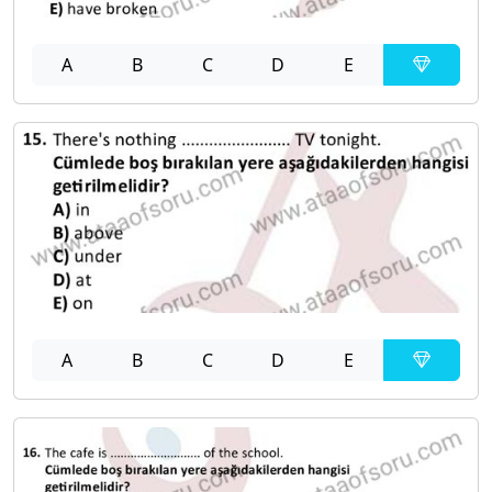
A
B
C
D
E
A
B
C
D
E