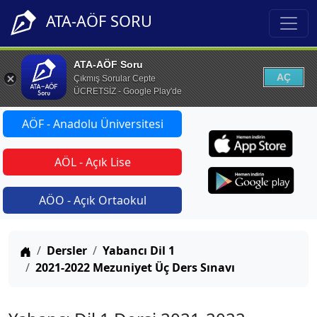
ATA-AÖF SORU
ATA-AÖF Soru
AÇ
Çıkmış Sorular Cepte
ÜCRETSİZ - Google Play'de
AÖF - Anadolu Üniversitesi
AÖL - Açık Lise
AÖO - Açık Ortaokul
Anasayfa
Dersler
Yabancı Dil 1
2021-2022 Mezuniyet Üç Ders Sınavı