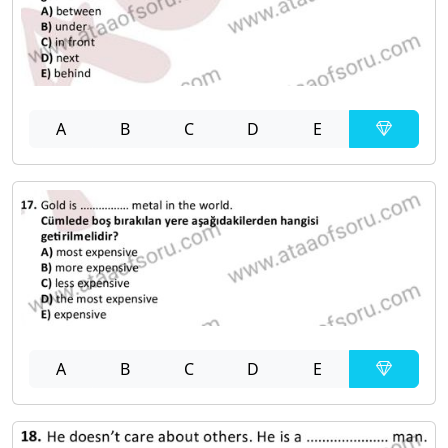
A
B
C
D
E
A
B
C
D
E