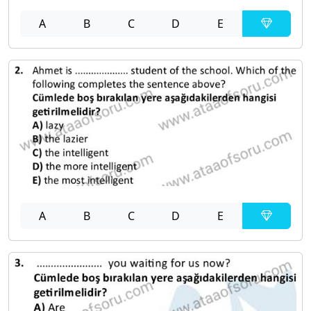
A
B
C
D
E
A
B
C
D
E