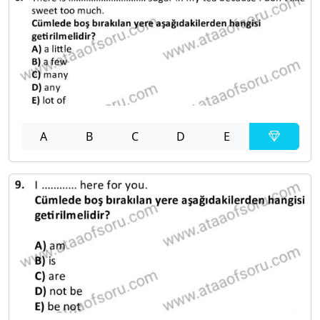
A
B
C
D
E