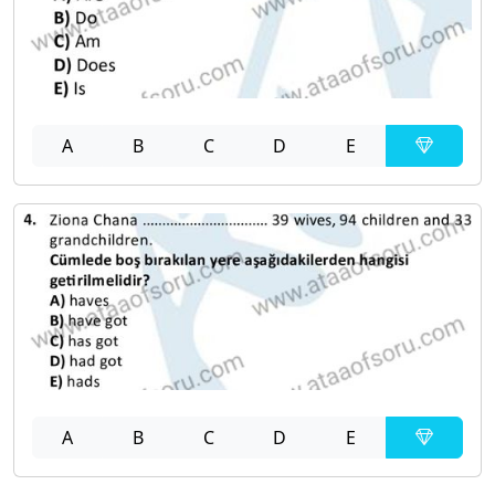
A
B
C
D
E
A
B
C
D
E