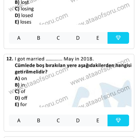
A
B
C
D
E
A
B
C
D
E