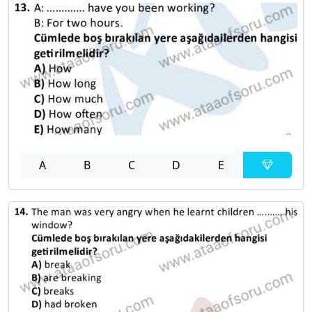
A
B
C
D
E