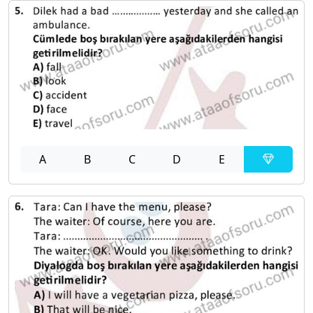
A
B
C
D
E