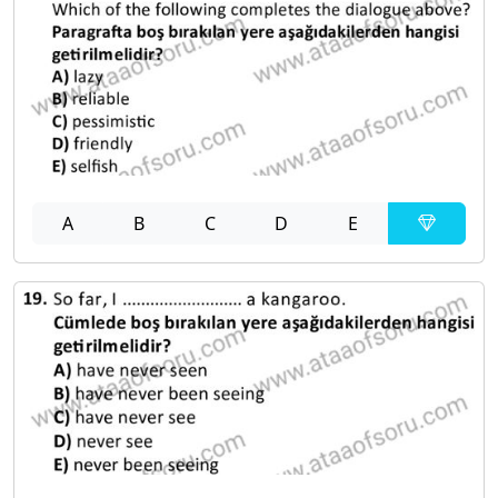
A
B
C
D
E