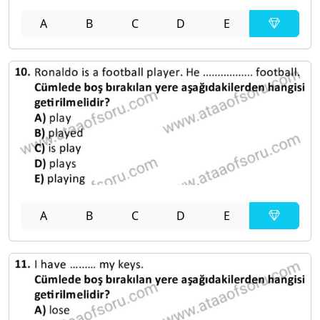
A
B
C
D
E
A
B
C
D
E