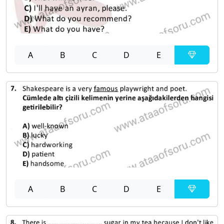
A
B
C
D
E
A
B
C
D
E