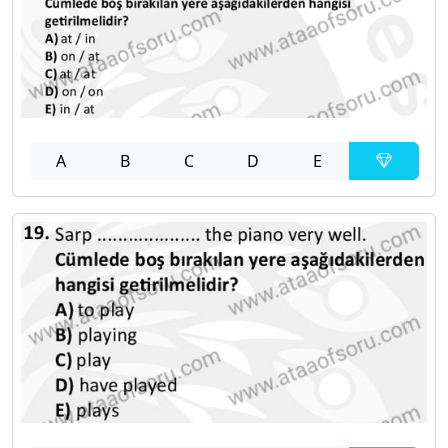
A
B
C
D
E