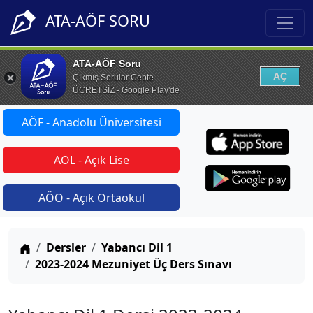
ATA-AÖF SORU
ATA-AÖF Soru
AÇ
Çıkmış Sorular Cepte
ÜCRETSİZ - Google Play'de
AÖF - Anadolu Üniversitesi
AÖL - Açık Lise
AÖO - Açık Ortaokul
Anasayfa
Dersler
Yabancı Dil 1
2023-2024 Mezuniyet Üç Ders Sınavı