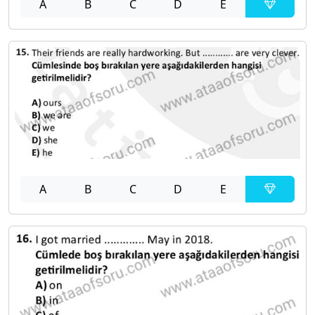
A
B
C
D
E
A
B
C
D
E