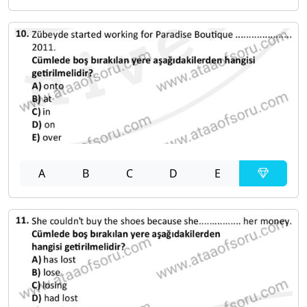
A
B
C
D
E