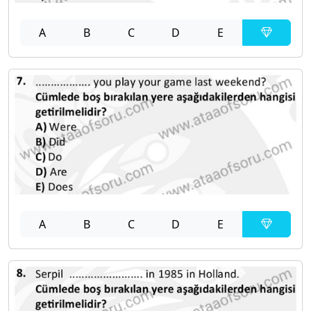
A
B
C
D
E
A
B
C
D
E