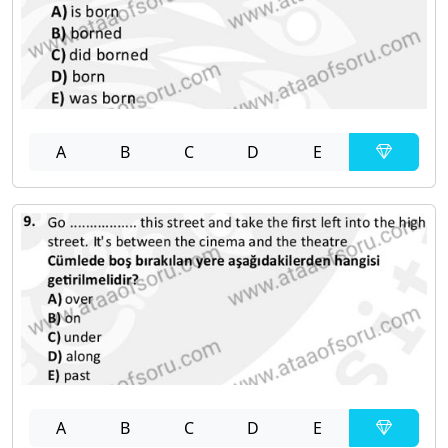
A
B
C
D
E
A
B
C
D
E