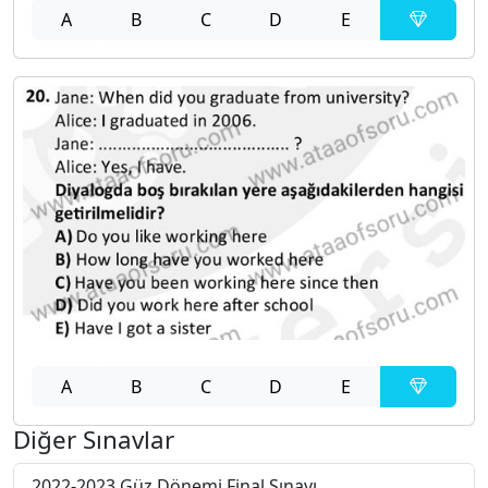
A
B
C
D
E
A
B
C
D
E
Diğer Sınavlar
2022-2023 Güz Dönemi Final Sınavı