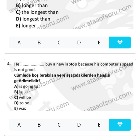
A
B
C
D
E
A
B
C
D
E