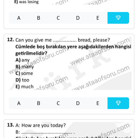
A
B
C
D
E
A
B
C
D
E