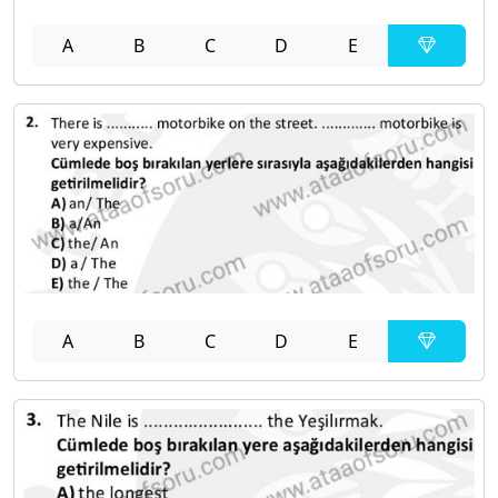
A
B
C
D
E
A
B
C
D
E