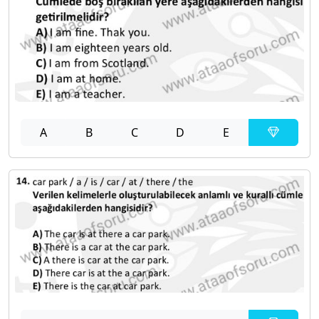
A
B
C
D
E