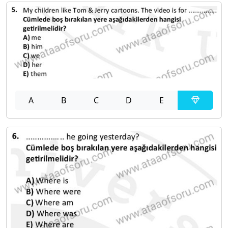
A
B
C
D
E