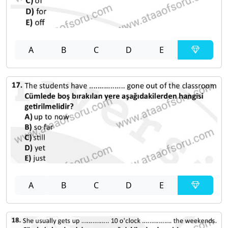
A
B
C
D
E
A
B
C
D
E