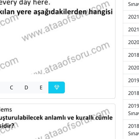
Sına
2021
2021
2020
2018
2020
2019
C
D
E
2018
2019
Sına
2018
Sına