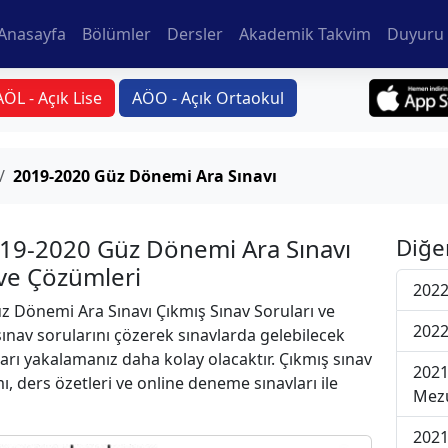
Anasayfa
Bölümler
Dersler
Akademik Takvim
Duyuru 
AÖL - Açık Lise
AÖO - Açık Ortaokul
2019-2020 Güz Dönemi Ara Sınavı
2019-2020 Güz Dönemi Ara Sınavı
Diğe
 ve Çözümleri
2022
 Dönemi Ara Sınavı Çıkmış Sınav Soruları ve
2022
ınav sorularını çözerek sınavlarda gelebilecek
ları yakalamanız daha kolay olacaktır. Çıkmış sınav
2021
ı, ders özetleri ve online deneme sınavları ile
Mezu
2021