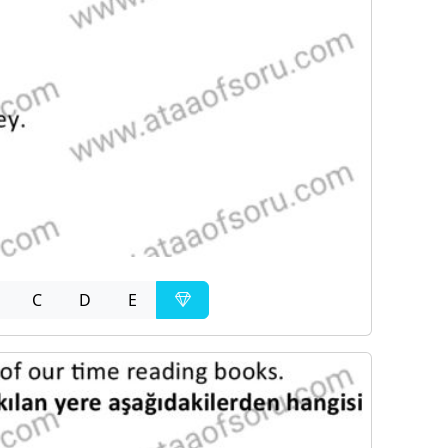
C
D
E