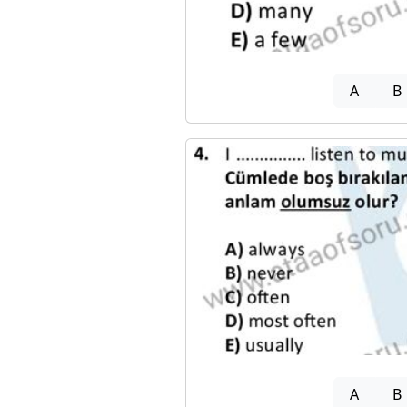
A
B
A
B