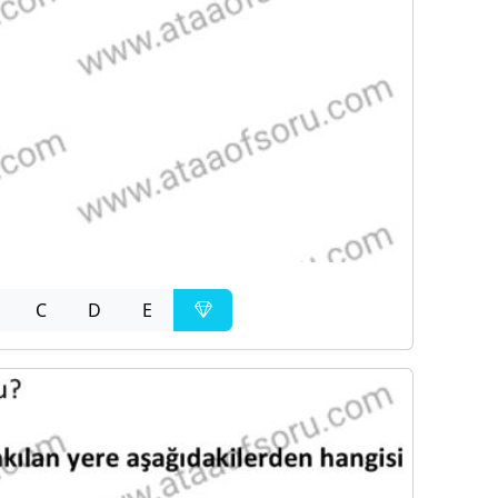
C
D
E