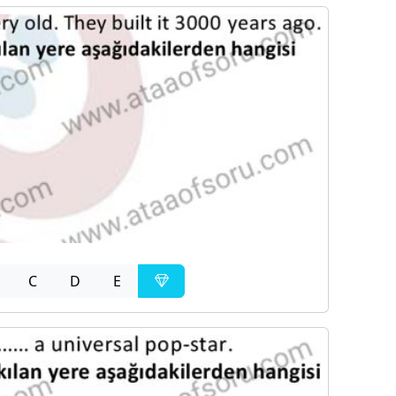
C
D
E