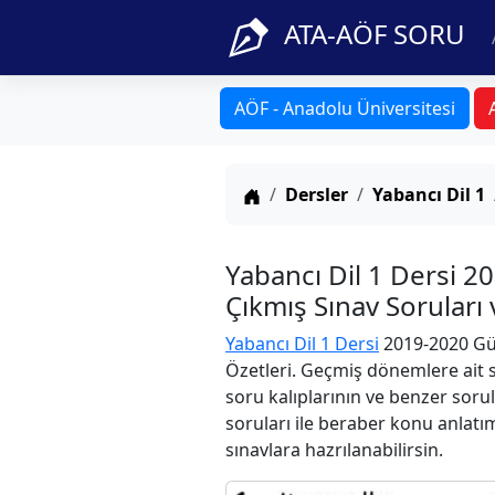
ATA-AÖF SORU
AÖF - Anadolu Üniversitesi
Anasayfa
Dersler
Yabancı Dil 1
Yabancı Dil 1 Dersi 
Çıkmış Sınav Soruları
Yabancı Dil 1 Dersi
2019-2020 Güz
Özetleri. Geçmiş dönemlere ait s
soru kalıplarının ve benzer soru
soruları ile beraber konu anlatım
sınavlara hazrılanabilirsin.