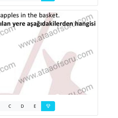
C
D
E