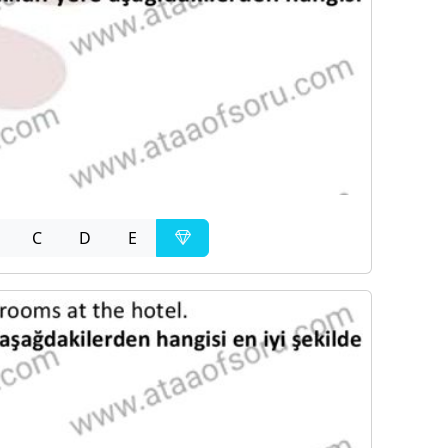
C
D
E