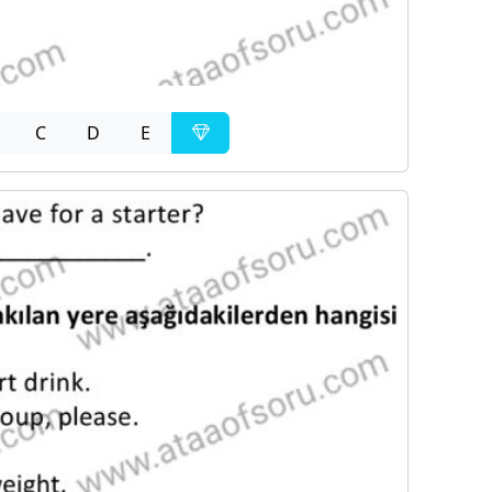
C
D
E