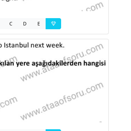
C
D
E