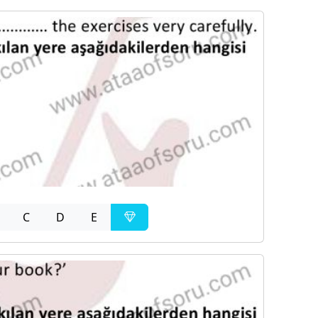
C
D
E