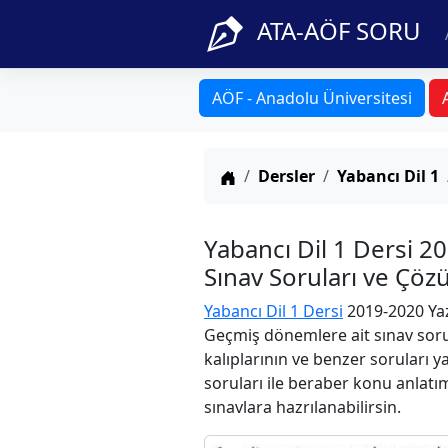
ATA-AÖF SORU
AÖF - Anadolu Üniversitesi
Anasayfa
Dersler
Yabancı Dil 1
Yabancı Dil 1 Dersi 2
Sınav Soruları ve Çöz
Yabancı Dil 1 Dersi
2019-2020 Yaz
Geçmiş dönemlere ait sınav soru
kalıplarının ve benzer soruları 
soruları ile beraber konu anlatım
sınavlara hazrılanabilirsin.