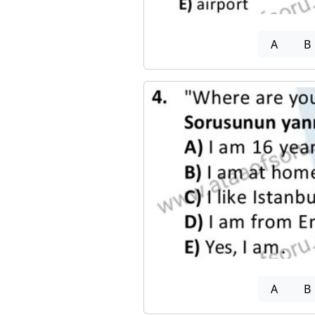
A
B
A
B