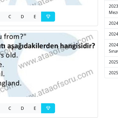
2023
Mezu
C
D
E
2024
2024
2024
Sına
2025
2025
C
D
E