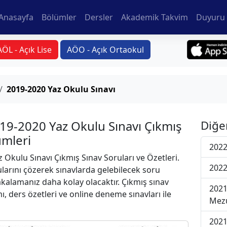
Anasayfa
Bölümler
Dersler
Akademik Takvim
Duyuru 
AÖL - Açık Lise
AÖO - Açık Ortaokul
2019-2020 Yaz Okulu Sınavı
019-2020 Yaz Okulu Sınavı Çıkmış
Diğe
ümleri
2022
 Okulu Sınavı Çıkmış Sınav Soruları ve Özetleri.
2022
larını çözerek sınavlarda gelebilecek soru
yakalamanız daha kolay olacaktır. Çıkmış sınav
2021
ı, ders özetleri ve online deneme sınavları ile
Mezu
2021