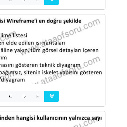
C
D
E