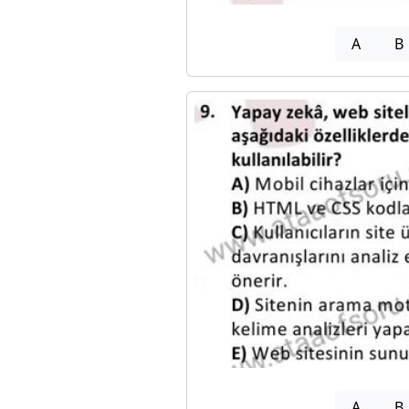
A
B
A
B