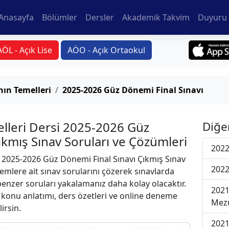
Anasayfa
Bölümler
Dersler
Akademik Takvim
Duyuru 
AÖL - Açık Lise
AÖO - Açık Ortaokul
ın Temelleri
2025-2026 Güz Dönemi Final Sınavı
lleri Dersi 2025-2026 Güz
Diğe
ıkmış Sınav Soruları ve Çözümleri
2022
2025-2026 Güz Dönemi Final Sınavı Çıkmış Sınav
2022
emlere ait sınav sorularını çözerek sınavlarda
 benzer soruları yakalamanız daha kolay olacaktır.
2021
r konu anlatımı, ders özetleri ve online deneme
Mezu
lirsin.
2021