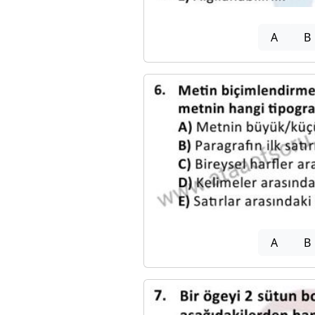
A
B
A
B