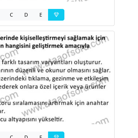
C
D
E
C
D
E