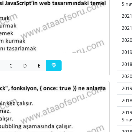
Sına
2021
2021
2020
2019
2018
C
D
E
2020
2019
2018
2019
Sına
2018