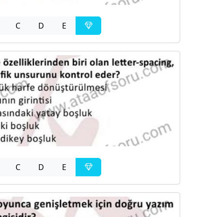
C
D
E
C
D
E