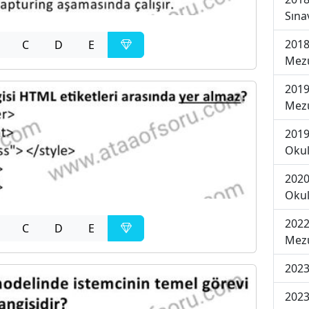
Sına
2018
C
D
E
Mezu
2019
Mezu
2019
Okul
2020
Okul
2022
C
D
E
Mezu
2023
2023