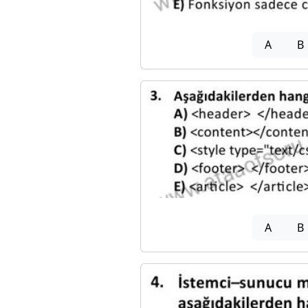
A
B
A
B