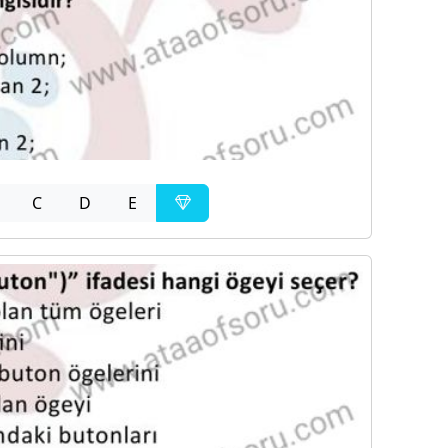
C
D
E