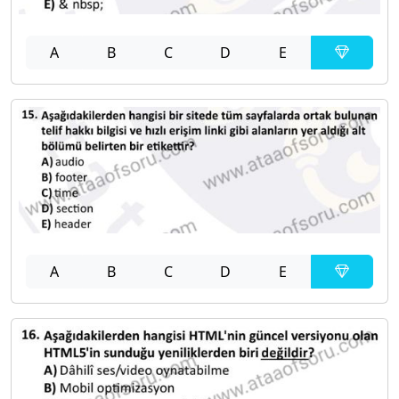
A
B
C
D
E
A
B
C
D
E