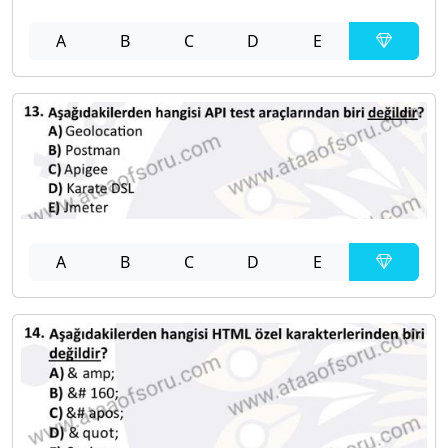
A
B
C
D
E
A
B
C
D
E