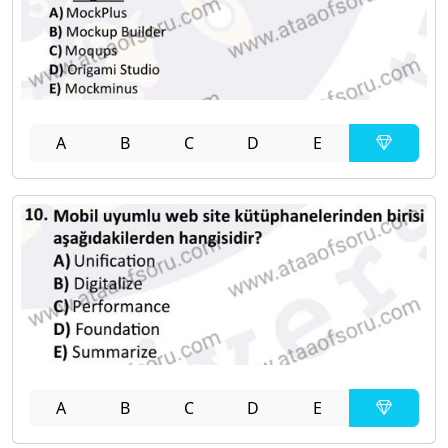
A
B
C
D
E
A
B
C
D
E