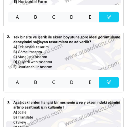
A
B
C
D
E
A
B
C
D
E