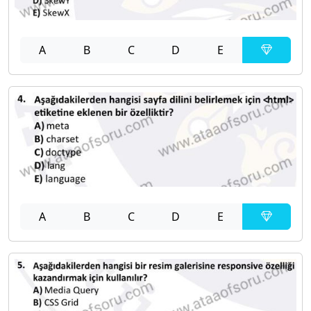
A
B
C
D
E
A
B
C
D
E