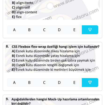
A
B
C
D
E
A
B
C
D
E