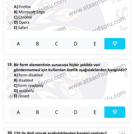
A
B
C
D
E
A
B
C
D
E