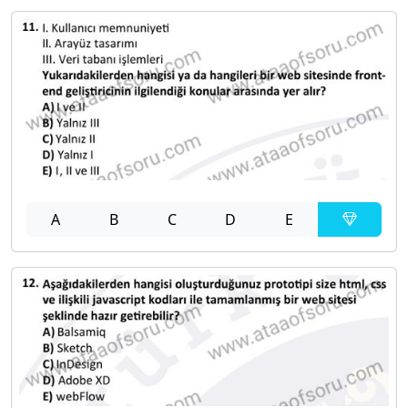
A
B
C
D
E