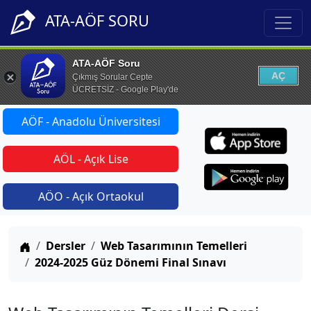
ATA-AÖF SORU
ATA-AÖF Soru
AÇ
Çıkmış Sorular Cepte
ÜCRETSİZ - Google Play'de
AÖF - Anadolu Üniversitesi
AÖL - Açık Lise
AÖO - Açık Ortaokul
Anasayfa
Dersler
Web Tasarımının Temelleri
2024-2025 Güz Dönemi Final Sınavı