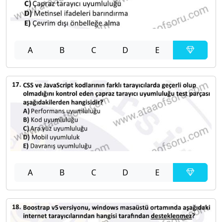
A
B
C
D
E
A
B
C
D
E