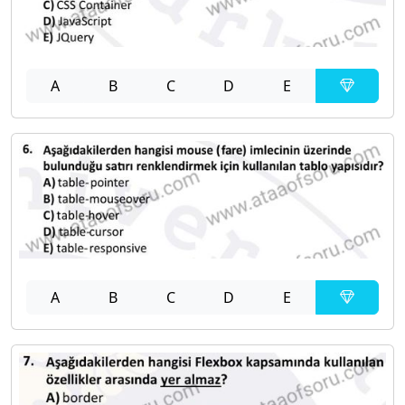
A
B
C
D
E
A
B
C
D
E