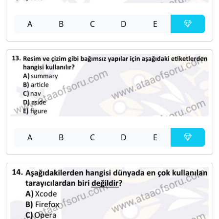
A
B
C
D
E
A
B
C
D
E