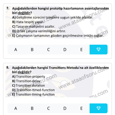
A
B
C
D
E
A
B
C
D
E