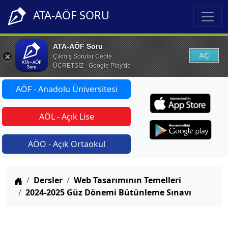
ATA-AÖF SORU
ATA-AÖF Soru
AÇ
Çıkmış Sorular Cepte
ÜCRETSİZ - Google Play'de
AÖF - Anadolu Üniversitesi
AÖL - Açık Lise
AÖO - Açık Ortaokul
Anasayfa
Dersler
Web Tasarımının Temelleri
2024-2025 Güz Dönemi Bütünleme Sınavı