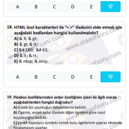
A
B
C
D
E
A
B
C
D
E