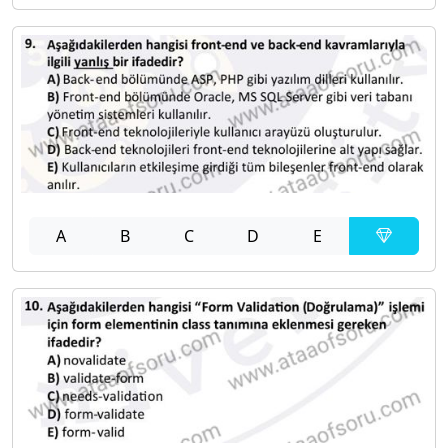
A
B
C
D
E