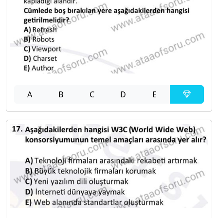
A
B
C
D
E