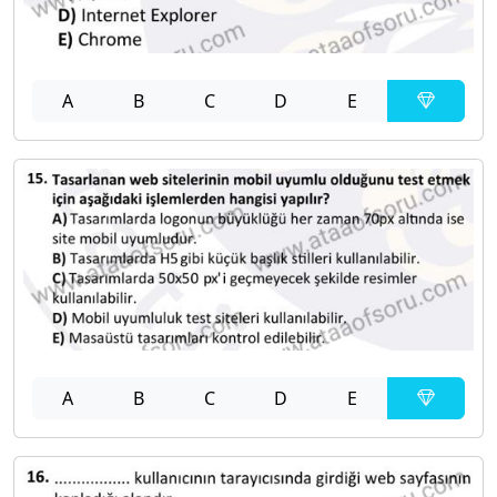
A
B
C
D
E
A
B
C
D
E