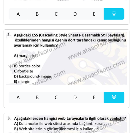
A
B
C
D
E
A
B
C
D
E