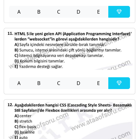
A
B
C
D
E
A
B
C
D
E