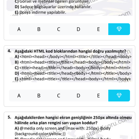
A
B
C
D
E
A
B
C
D
E