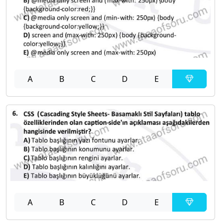
A
B
C
D
E
A
B
C
D
E