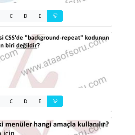
C
D
E
C
D
E