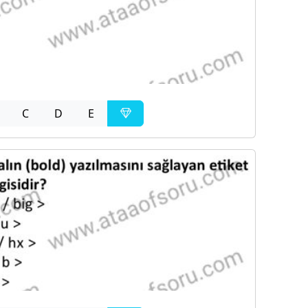
C
D
E