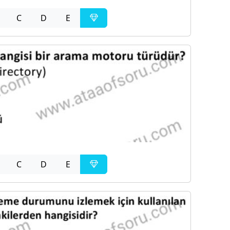
C
D
E
C
D
E