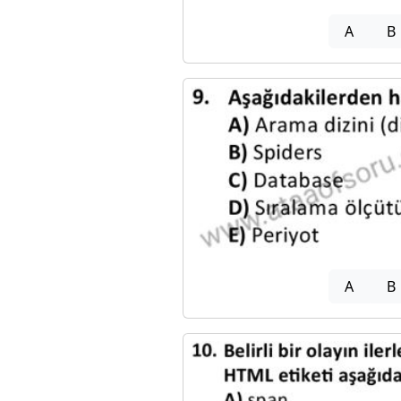
A
B
A
B