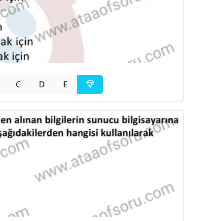
C
D
E