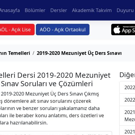
Anasayfa
Bölümler
Dersler
Akademik Takvim
Duyuru 
AÖL - Açık Lise
AÖO - Açık Ortaokul
ın Temelleri
2019-2020 Mezuniyet Üç Ders Sınavı
lleri Dersi 2019-2020 Mezuniyet
Diğe
 Sınav Soruları ve Çözümleri
2022
2019-2020 Mezuniyet Üç Ders Sınavı Çıkmış
2022
iş dönemlere ait sınav sorularını çözerek
plarının ve benzer soruları yakalamanız daha
2021
uları ile beraber konu anlatımı, ders özetleri ve
Mezu
lara hazrılanabilirsin.
2021