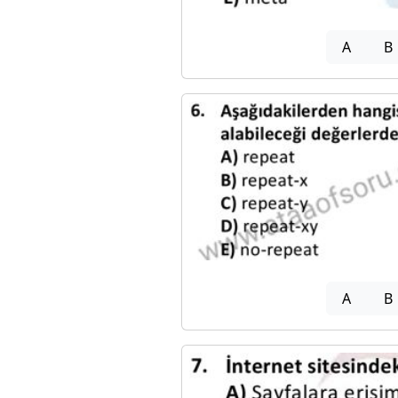
A
B
A
B