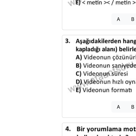
A
B
A
B