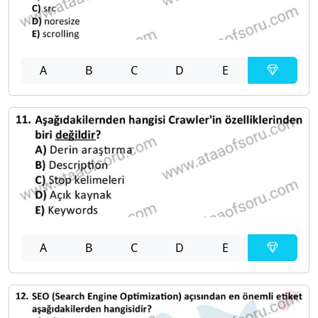
A
B
C
D
E
A
B
C
D
E