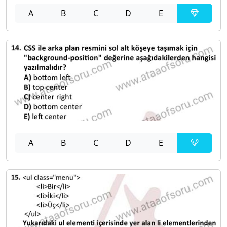
A
B
C
D
E
A
B
C
D
E