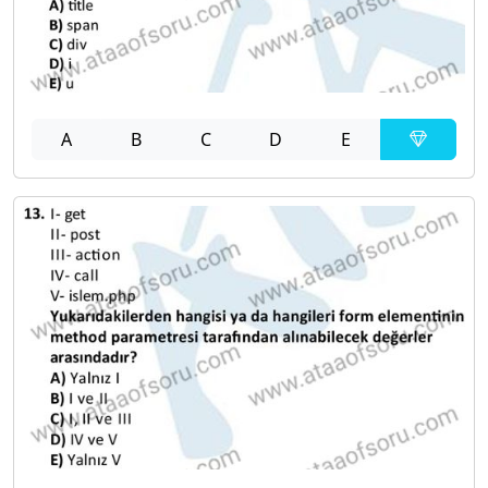
A
B
C
D
E