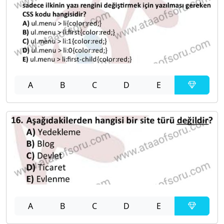
A
B
C
D
E
A
B
C
D
E