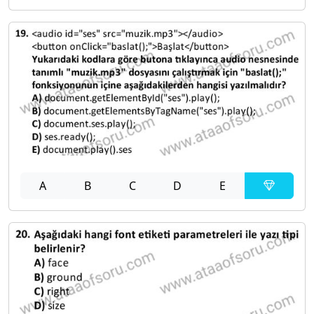
A
B
C
D
E