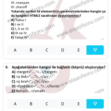
A
B
C
D
E
A
B
C
D
E