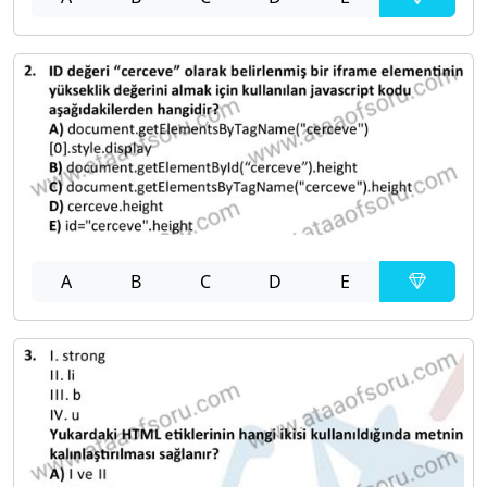
A
B
C
D
E