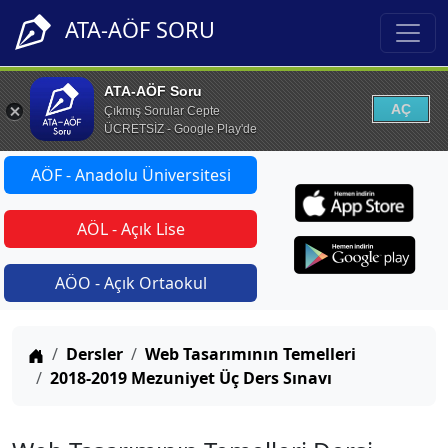
ATA-AÖF SORU
ATA-AÖF Soru
AÇ
Çıkmış Sorular Cepte
ÜCRETSİZ - Google Play'de
AÖF - Anadolu Üniversitesi
AÖL - Açık Lise
AÖO - Açık Ortaokul
Anasayfa
Dersler
Web Tasarımının Temelleri
2018-2019 Mezuniyet Üç Ders Sınavı