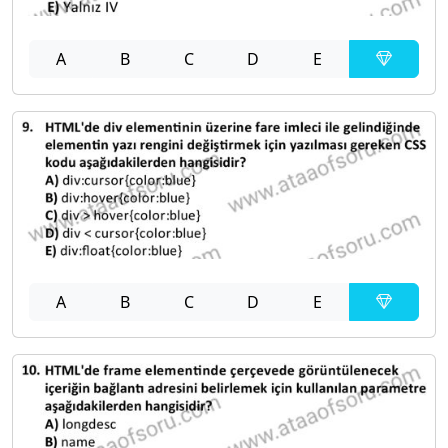
A
B
C
D
E
A
B
C
D
E