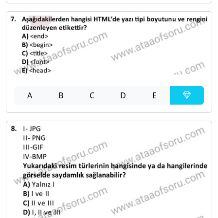
A
B
C
D
E