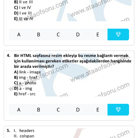
A
B
C
D
E
A
B
C
D
E