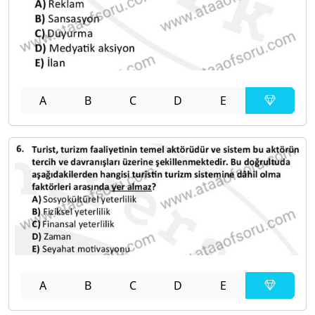
A
B
C
D
E
A
B
C
D
E