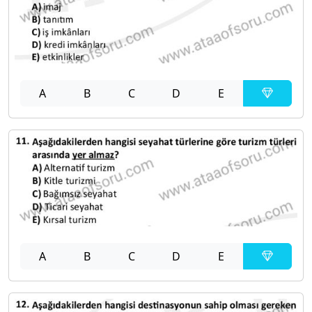
A
B
C
D
E
A
B
C
D
E