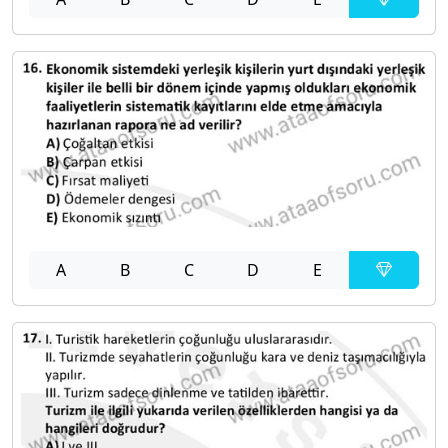
A
B
C
D
E