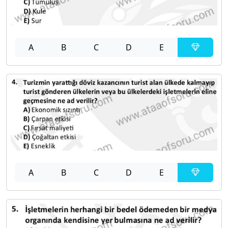
A
B
C
D
E
A
B
C
D
E