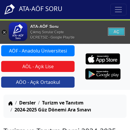
ATA-AÖF SORU
ATA-AÖF Soru
AÇ
Çıkmış Sorular Cepte
ÜCRETSİZ - Google Play'de
AÖF - Anadolu Üniversitesi
AÖL - Açık Lise
AÖO - Açık Ortaokul
Anasayfa
Dersler
Turizm ve Tanıtım
2024-2025 Güz Dönemi Ara Sınavı