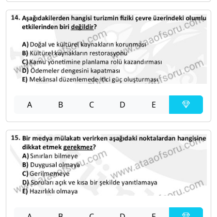
A
B
C
D
E
A
B
C
D
E