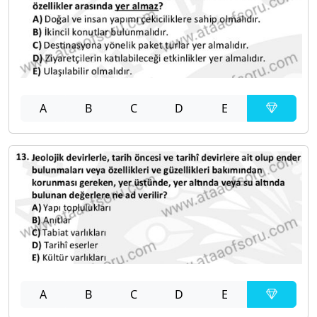
A
B
C
D
E
A
B
C
D
E