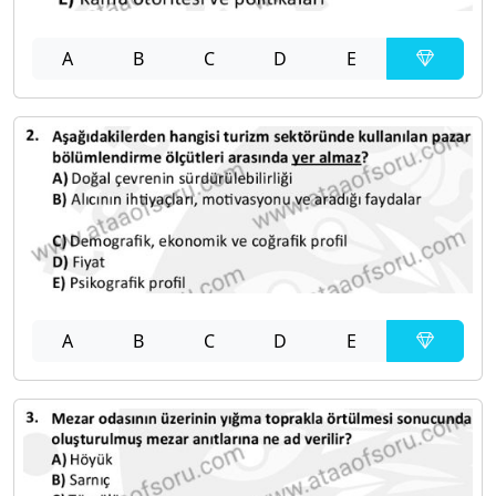
A
B
C
D
E
A
B
C
D
E