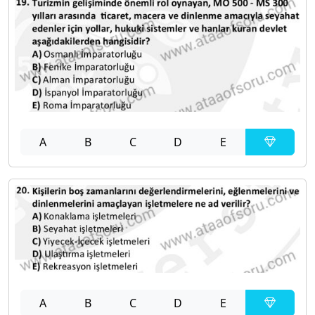
A
B
C
D
E
A
B
C
D
E