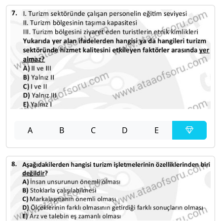
A
B
C
D
E