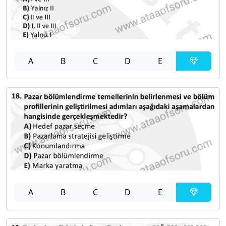
A
B
C
D
E
A
B
C
D
E