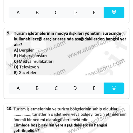
A
B
C
D
E
A
B
C
D
E