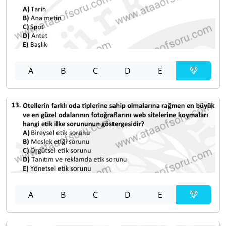
A
B
C
D
E
A
B
C
D
E