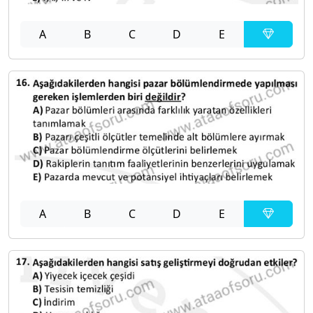
A
B
C
D
E
A
B
C
D
E