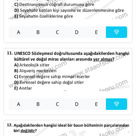
A
B
C
D
E
A
B
C
D
E