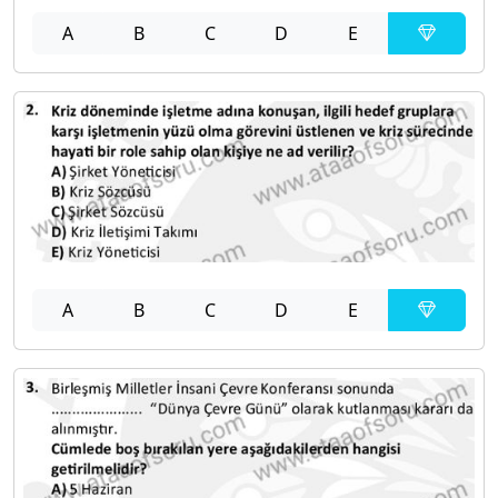
A
B
C
D
E
A
B
C
D
E