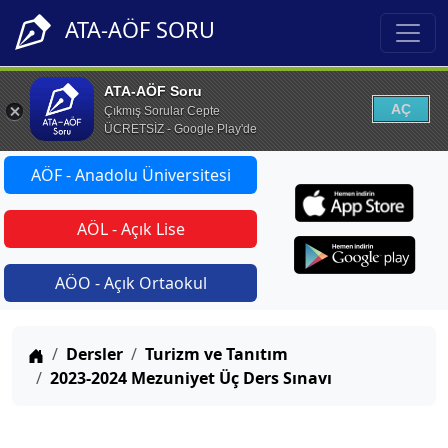
ATA-AÖF SORU
ATA-AÖF Soru
AÇ
Çıkmış Sorular Cepte
ÜCRETSİZ - Google Play'de
AÖF - Anadolu Üniversitesi
AÖL - Açık Lise
AÖO - Açık Ortaokul
Anasayfa
Dersler
Turizm ve Tanıtım
2023-2024 Mezuniyet Üç Ders Sınavı