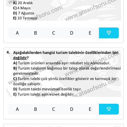
A
B
C
D
E
A
B
C
D
E