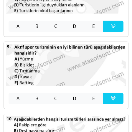
A
B
C
D
E
A
B
C
D
E