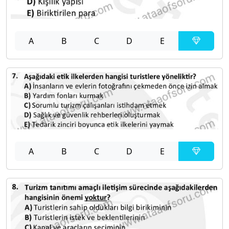
A
B
C
D
E
A
B
C
D
E