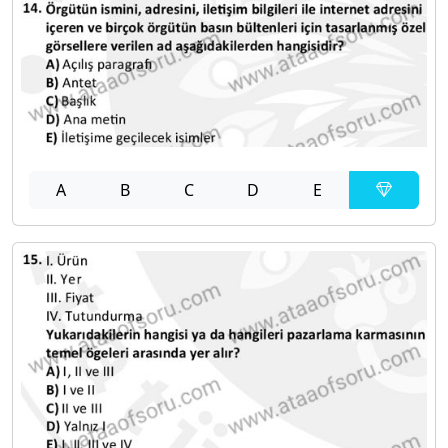
A
B
C
D
E