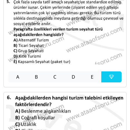
A
B
C
D
E