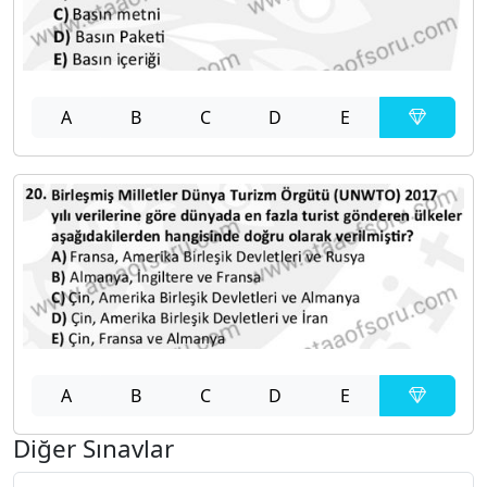
A
B
C
D
E
A
B
C
D
E
Diğer Sınavlar