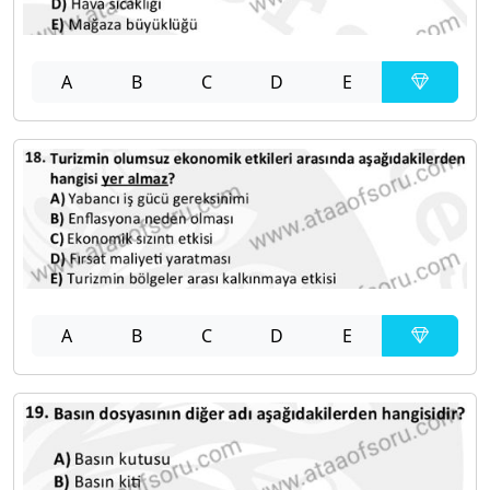
A
B
C
D
E
A
B
C
D
E