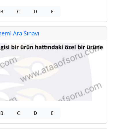
B
C
D
E
emi Ara Sınavı
B
C
D
E