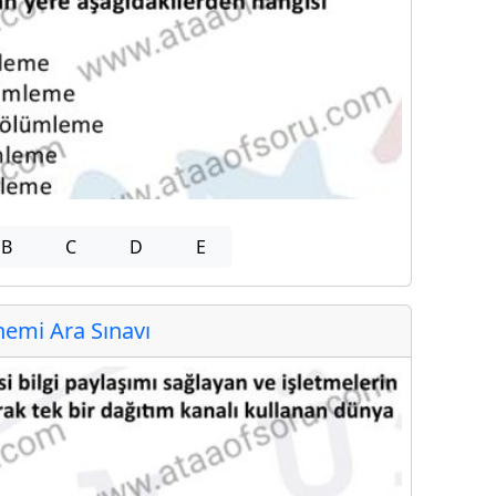
B
C
D
E
emi Ara Sınavı