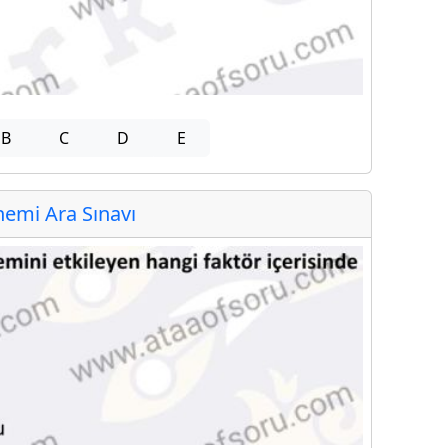
B
C
D
E
emi Ara Sınavı