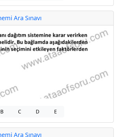
emi Ara Sınavı
B
C
D
E
emi Ara Sınavı