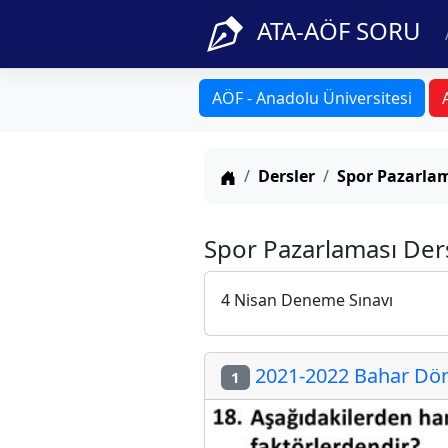
ATA-AÖF SORU
AÖF - Anadolu Üniversitesi
Anasayfa
Dersler
Spor Pazarla
Spor Pazarlaması Der
4 Nisan Deneme Sınavı
2021-2022 Bahar Dön
1