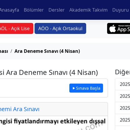
Anasayfa
Bölümler
Dersler
Akademik Takvim
Duyuru 
AÖL - Açık Lise
AÖO - Açık Ortaokul
ması
Ara Deneme Sınavı (4 Nisan)
si Ara Deneme Sınavı (4 Nisan)
Diğe
2025
Sınava Başla
2025
2025
emi Ara Sınavı
2025