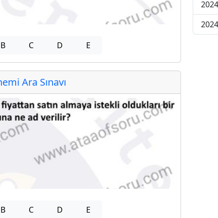
2024
2024
B
C
D
E
emi Ara Sınavı
B
C
D
E