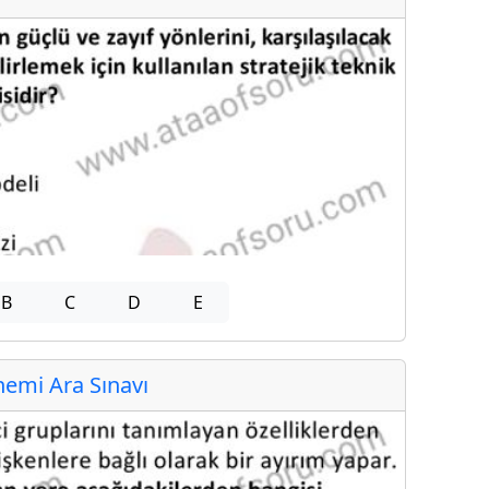
B
C
D
E
emi Ara Sınavı