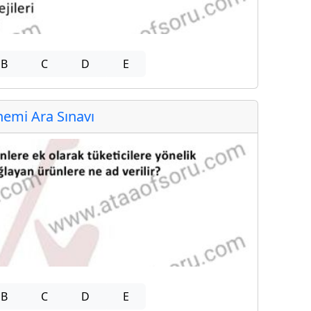
B
C
D
E
emi Ara Sınavı
B
C
D
E