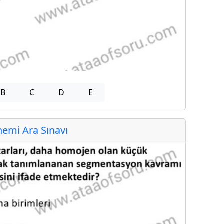
B
C
D
E
emi Ara Sınavı