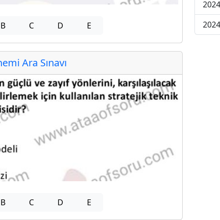
2024
2024
B
C
D
E
emi Ara Sınavı
B
C
D
E