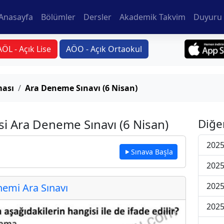
Anasayfa
Bölümler
Dersler
Akademik Takvim
Duyuru 
AÖL - Açık Lise
AÖO - Açık Ortaokul
ması
Ara Deneme Sınavı (6 Nisan)
si Ara Deneme Sınavı (6 Nisan)
Diğe
2025
Sınava Başla
2025
2025
emi Ara Sınavı
2025