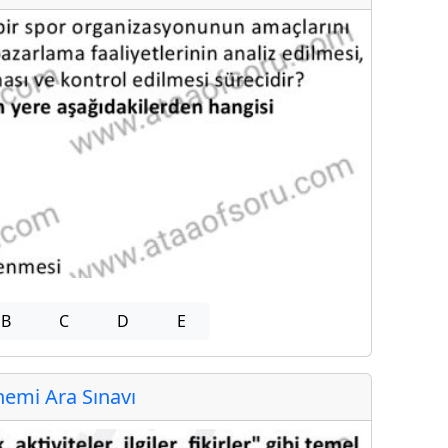
B
C
D
E
emi Ara Sınavı