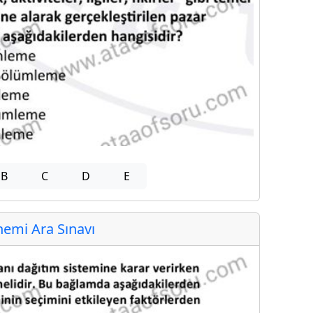
B
C
D
E
emi Ara Sınavı