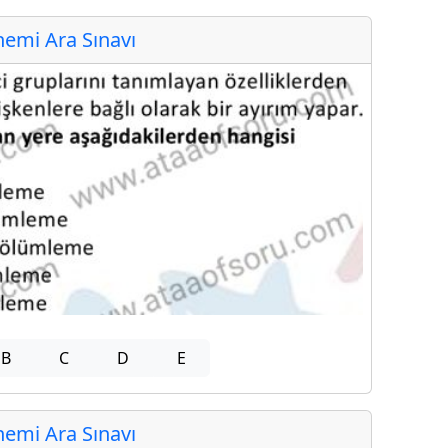
emi Ara Sınavı
B
C
D
E
emi Ara Sınavı