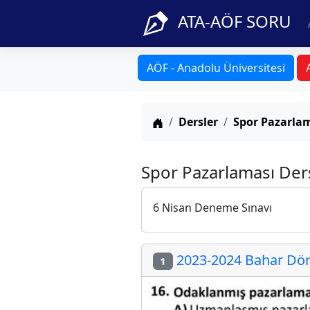
ATA-AÖF SORU
AÖF - Anadolu Üniversitesi
Anasayfa
Dersler
Spor Pazarla
Spor Pazarlaması Der
6 Nisan Deneme Sınavı
2023-2024 Bahar Dön
1