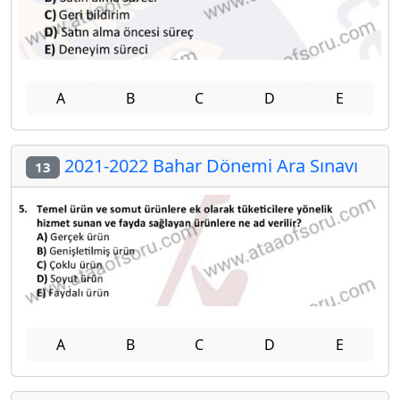
A
B
C
D
E
2021-2022 Bahar Dönemi Ara Sınavı
13
A
B
C
D
E