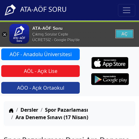
ATA-AÖF SORU
ATA-AÖF Soru
AÇ
Çıkmış Sorular Cepte
ÜCRETSİZ - Google Play'de
AÖF - Anadolu Üniversitesi
AÖL - Açık Lise
AÖO - Açık Ortaokul
Anasayfa
Dersler
Spor Pazarlaması
Ara Deneme Sınavı (17 Nisan)