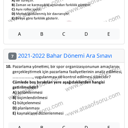
A
B
C
D
E
2021-2022 Bahar Dönemi Ara Sınavı
7
A
B
C
D
E