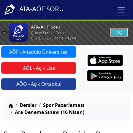
ATA-AÖF SORU
ATA-AÖF Soru
AÇ
Çıkmış Sorular Cepte
ÜCRETSİZ - Google Play'de
AÖF - Anadolu Üniversitesi
AÖL - Açık Lise
AÖO - Açık Ortaokul
Anasayfa
Dersler
Spor Pazarlaması
Ara Deneme Sınavı (16 Nisan)