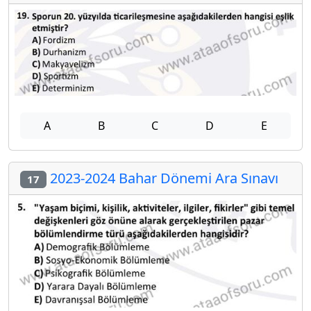
A
B
C
D
E
2023-2024 Bahar Dönemi Ara Sınavı
17