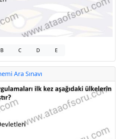
B
C
D
E
emi Ara Sınavı