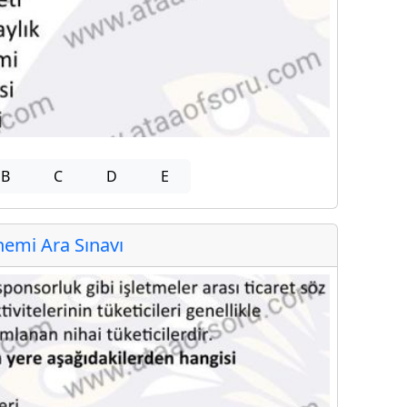
B
C
D
E
emi Ara Sınavı