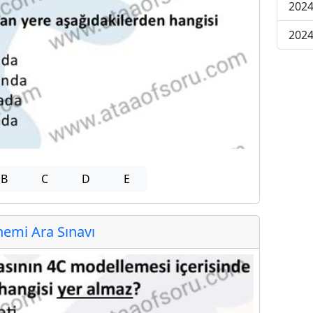
2024
2024
B
C
D
E
emi Ara Sınavı