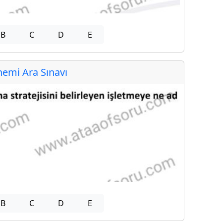
B
C
D
E
emi Ara Sınavı
B
C
D
E