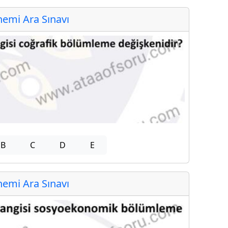
emi Ara Sınavı
B
C
D
E
emi Ara Sınavı