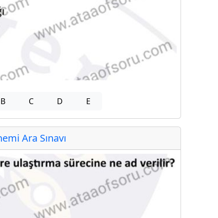
B
C
D
E
emi Ara Sınavı