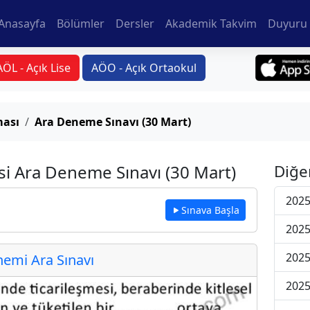
Anasayfa
Bölümler
Dersler
Akademik Takvim
Duyuru 
AÖL - Açık Lise
AÖO - Açık Ortaokul
ması
Ara Deneme Sınavı (30 Mart)
si Ara Deneme Sınavı (30 Mart)
Diğe
2025
Sınava Başla
2025
2025
emi Ara Sınavı
2025