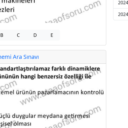
2024
2024
B
C
D
E
emi Ara Sınavı