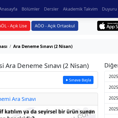
Anasayfa
Bölümler
Dersler
Akademik Takvim
Duyuru 
AÖL - Açık Lise
AÖO - Açık Ortaokul
ması
Ara Deneme Sınavı (2 Nisan)
si Ara Deneme Sınavı (2 Nisan)
Diğe
2025
Sınava Başla
2025
2025
emi Ara Sınavı
2025