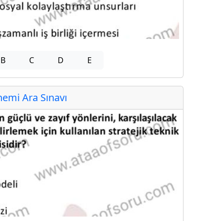
B
C
D
E
emi Ara Sınavı