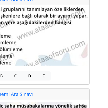
B
C
D
E
emi Ara Sınavı