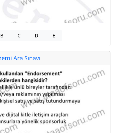
B
C
D
E
emi Ara Sınavı