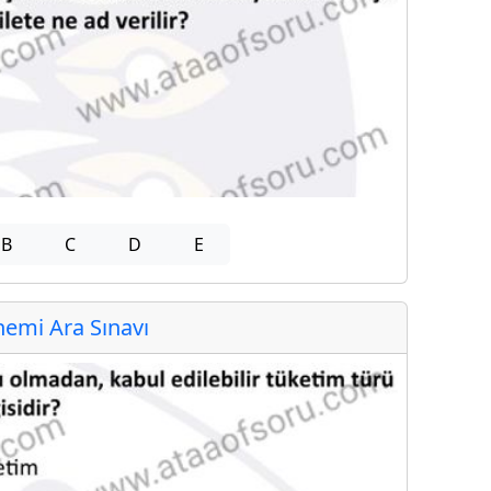
B
C
D
E
emi Ara Sınavı