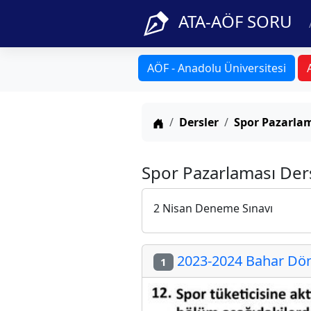
ATA-AÖF SORU
AÖF - Anadolu Üniversitesi
Anasayfa
Dersler
Spor Pazarla
Spor Pazarlaması Der
2 Nisan Deneme Sınavı
2023-2024 Bahar Dön
1