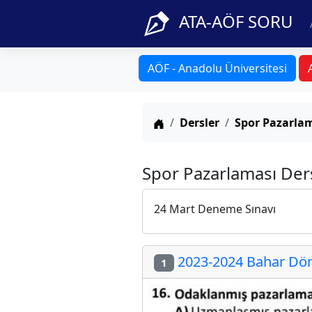
ATA-AÖF SORU
AÖF - Anadolu Üniversitesi
Anasayfa
Dersler
Spor Pazarla
Spor Pazarlaması Der
24 Mart Deneme Sınavı
2023-2024 Bahar Dön
1