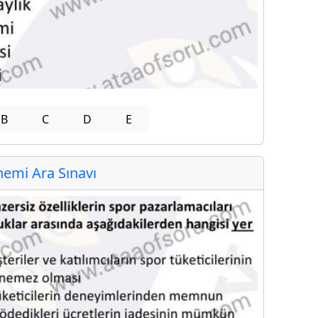
B
C
D
E
emi Ara Sınavı