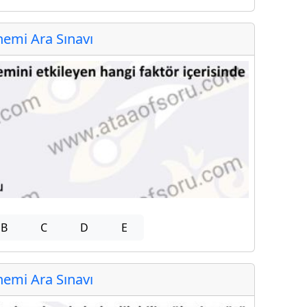
emi Ara Sınavı
B
C
D
E
emi Ara Sınavı