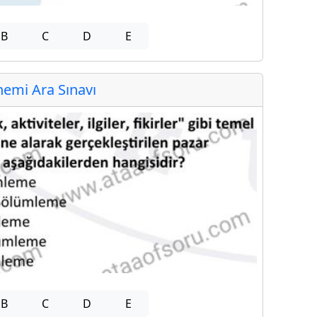
B
C
D
E
emi Ara Sınavı
B
C
D
E