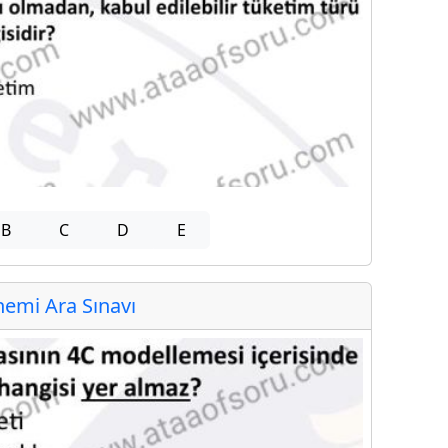
B
C
D
E
emi Ara Sınavı