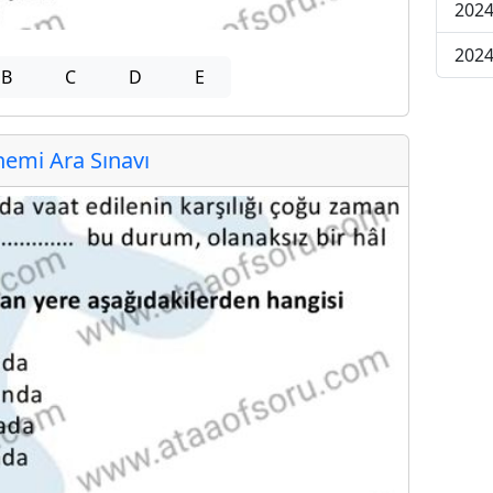
2024
2024
B
C
D
E
emi Ara Sınavı