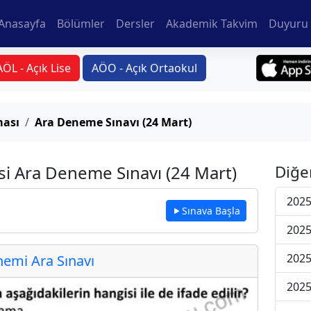
Anasayfa
Bölümler
Dersler
Akademik Takvim
Duyuru 
AÖL - Açık Lise
AÖO - Açık Ortaokul
ması
Ara Deneme Sınavı (24 Mart)
si Ara Deneme Sınavı (24 Mart)
Diğe
2025
Sınava Başla
2025
2025
emi Ara Sınavı
2025