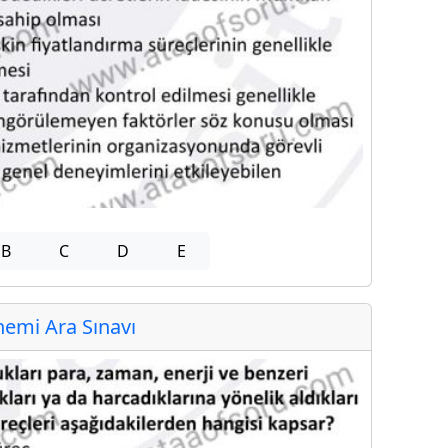
B
C
D
E
emi Ara Sınavı