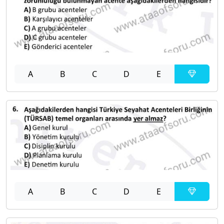
A
B
C
D
E
A
B
C
D
E