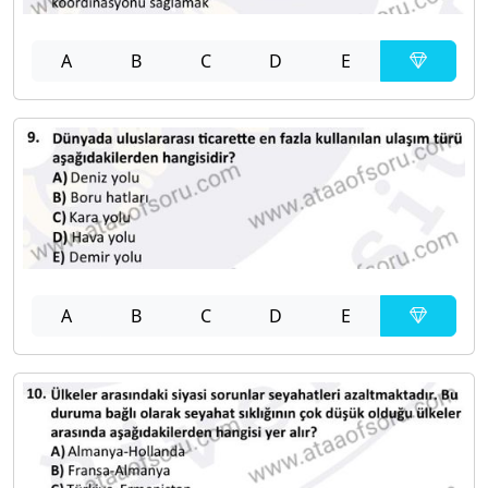
A
B
C
D
E
A
B
C
D
E