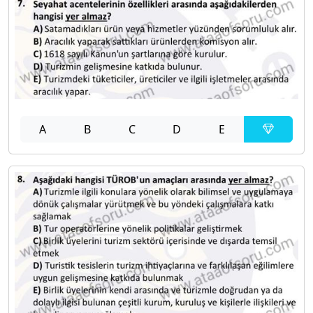
A
B
C
D
E