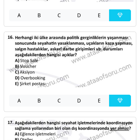
A
B
C
D
E
A
B
C
D
E