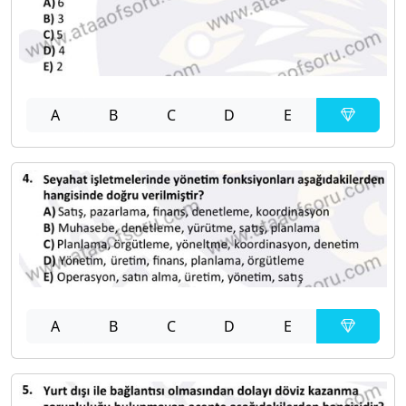
A
B
C
D
E
A
B
C
D
E