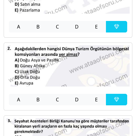
A
B
C
D
E
A
B
C
D
E