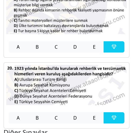
A
B
C
D
E
A
B
C
D
E
Diğer Sınavlar