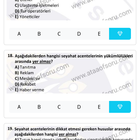
A
B
C
D
E
A
B
C
D
E