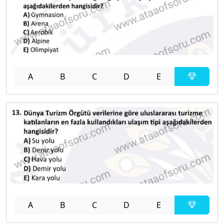
A
B
C
D
E
A
B
C
D
E