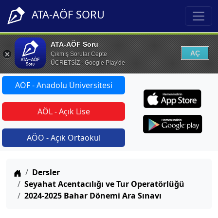
ATA-AÖF SORU
ATA-AÖF Soru
AÇ
Çıkmış Sorular Cepte
ÜCRETSİZ - Google Play'de
AÖF - Anadolu Üniversitesi
AÖL - Açık Lise
AÖO - Açık Ortaokul
Anasayfa
Dersler
Seyahat Acentacılığı ve Tur Operatörlüğü
2024-2025 Bahar Dönemi Ara Sınavı