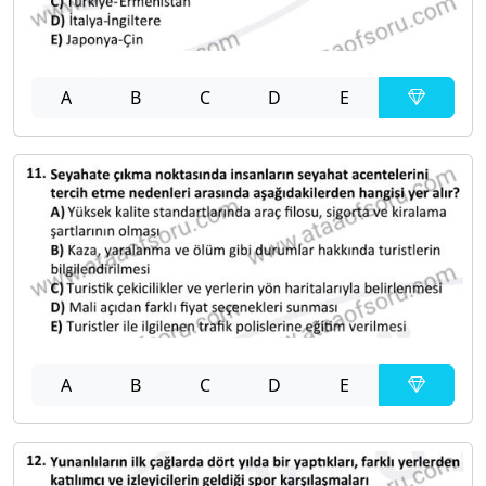
A
B
C
D
E
A
B
C
D
E