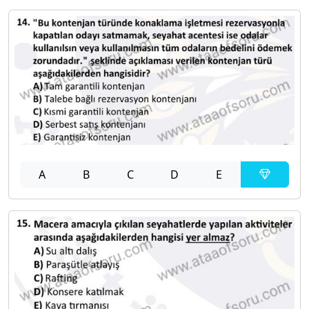
A
B
C
D
E