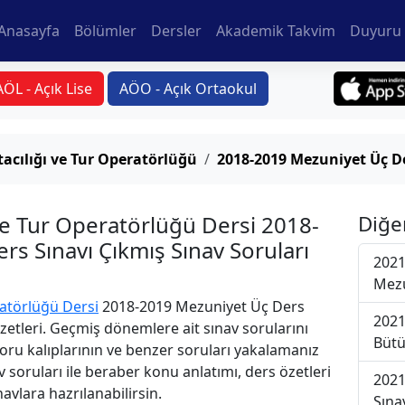
Anasayfa
Bölümler
Dersler
Akademik Takvim
Duyuru 
AÖL - Açık Lise
AÖO - Açık Ortaokul
acılığı ve Tur Operatörlüğü
2018-2019 Mezuniyet Üç De
ve Tur Operatörlüğü Dersi 2018-
Diğe
s Sınavı Çıkmış Sınav Soruları
2021
Mezu
ratörlüğü Dersi
2018-2019 Mezuniyet Üç Ders
2021
Özetleri. Geçmiş dönemlere ait sınav sorularını
Bütü
oru kalıplarının ve benzer soruları yakalamanız
v soruları ile beraber konu anlatımı, ders özetleri
2021
avlara hazrılanabilirsin.
Sına