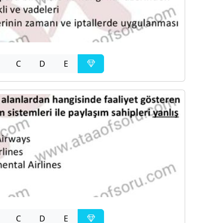
C
D
E
C
D
E