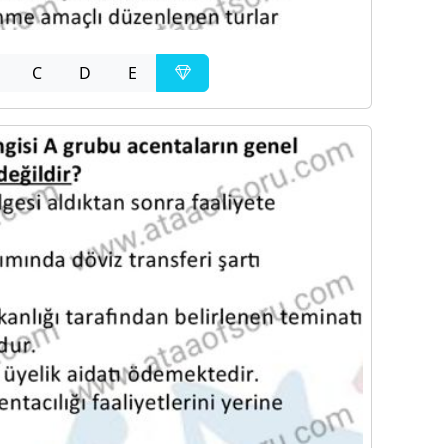
C
D
E