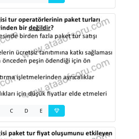
C
D
E