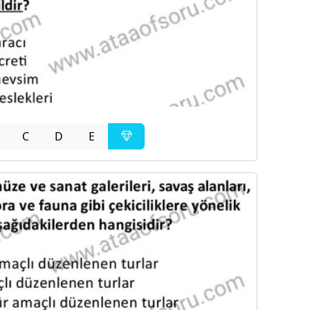
C
D
E