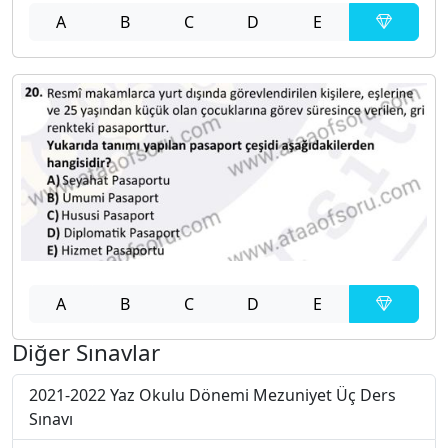
A
B
C
D
E
A
B
C
D
E
Diğer Sınavlar
2021-2022 Yaz Okulu Dönemi Mezuniyet Üç Ders
Sınavı