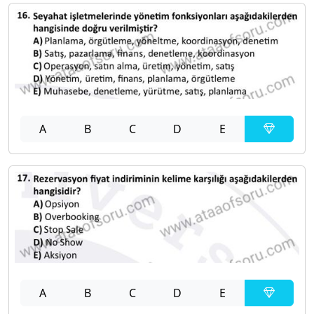
A
B
C
D
E
A
B
C
D
E