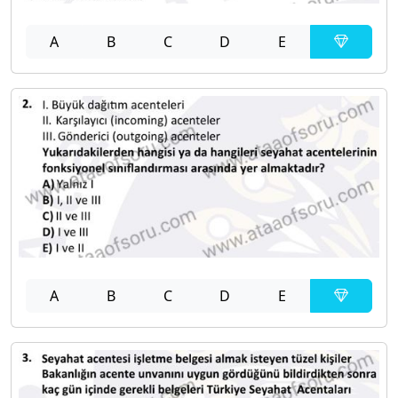
A
B
C
D
E
A
B
C
D
E