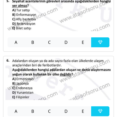
A
B
C
D
E
A
B
C
D
E