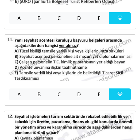
A
B
C
D
E
A
B
C
D
E