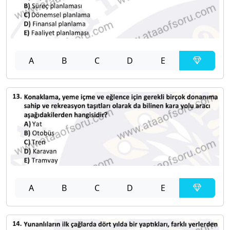
A
B
C
D
E
A
B
C
D
E