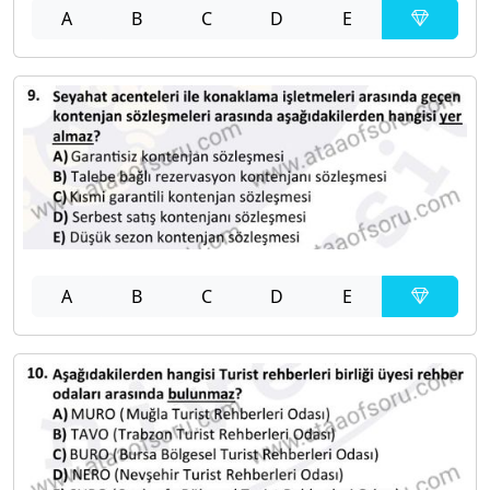
A
B
C
D
E
A
B
C
D
E