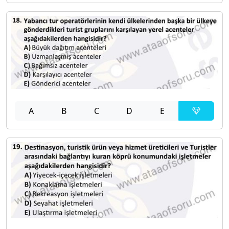
A
B
C
D
E