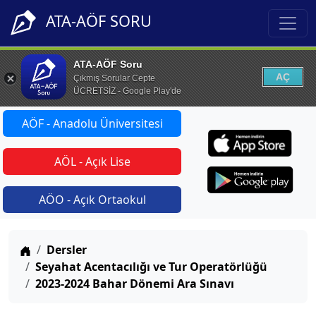
ATA-AÖF SORU
ATA-AÖF Soru
AÇ
Çıkmış Sorular Cepte
ÜCRETSİZ - Google Play'de
AÖF - Anadolu Üniversitesi
AÖL - Açık Lise
AÖO - Açık Ortaokul
Anasayfa
Dersler
Seyahat Acentacılığı ve Tur Operatörlüğü
2023-2024 Bahar Dönemi Ara Sınavı