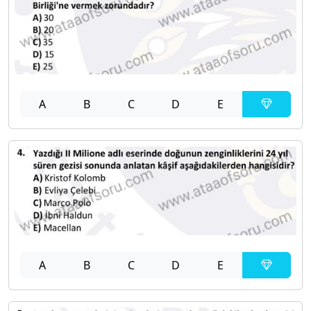
A
B
C
D
E
A
B
C
D
E