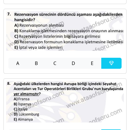
A
B
C
D
E