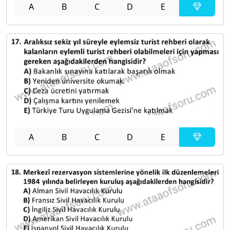
A
B
C
D
E
A
B
C
D
E