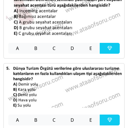
A
B
C
D
E
A
B
C
D
E