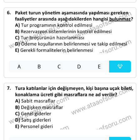
A
B
C
D
E