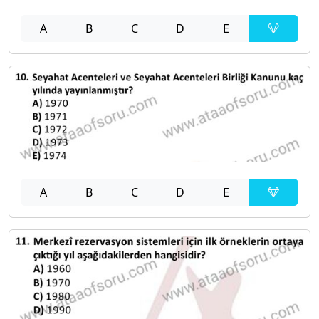
A
B
C
D
E
A
B
C
D
E