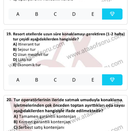
A
B
C
D
E
A
B
C
D
E