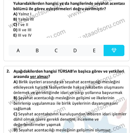
A
B
C
D
E