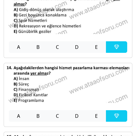
A
B
C
D
E
A
B
C
D
E