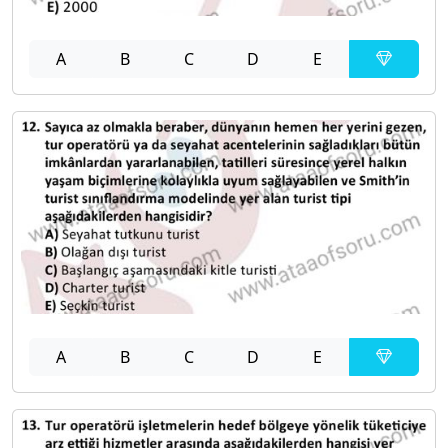
A
B
C
D
E
A
B
C
D
E