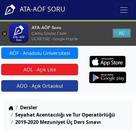
ATA-AÖF SORU
ATA-AÖF Soru
AÇ
Çıkmış Sorular Cepte
ÜCRETSİZ - Google Play'de
AÖF - Anadolu Üniversitesi
AÖL - Açık Lise
AÖO - Açık Ortaokul
Anasayfa
Dersler
Seyahat Acentacılığı ve Tur Operatörlüğü
2019-2020 Mezuniyet Üç Ders Sınavı