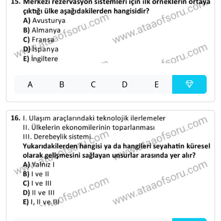
A
B
C
D
E