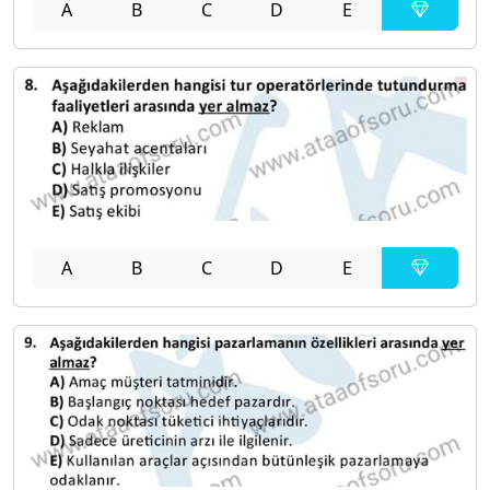
A
B
C
D
E
A
B
C
D
E