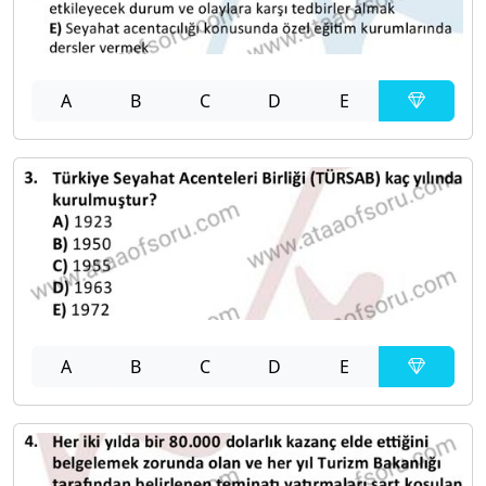
A
B
C
D
E
A
B
C
D
E