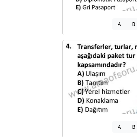
A
B
A
B