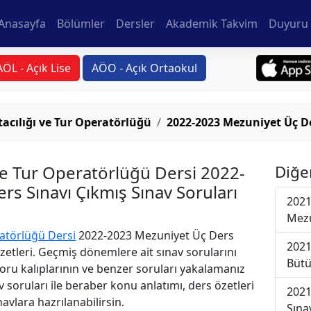
Anasayfa
Bölümler
Dersler
Akademik Takvim
Duyuru 
AÖL - Açık Lise
AÖO - Açık Ortaokul
acılığı ve Tur Operatörlüğü
2022-2023 Mezuniyet Üç De
ve Tur Operatörlüğü Dersi 2022-
Diğe
s Sınavı Çıkmış Sınav Soruları
2021
Mezu
ratörlüğü Dersi
2022-2023 Mezuniyet Üç Ders
2021
Özetleri. Geçmiş dönemlere ait sınav sorularını
Bütü
oru kalıplarının ve benzer soruları yakalamanız
v soruları ile beraber konu anlatımı, ders özetleri
2021
avlara hazrılanabilirsin.
Sına