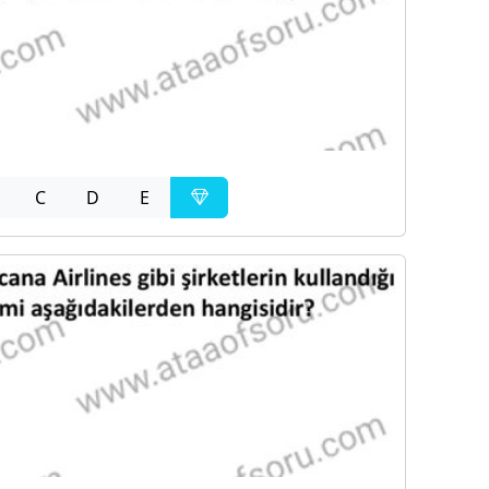
C
D
E