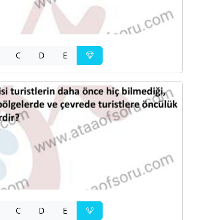
C
D
E
C
D
E