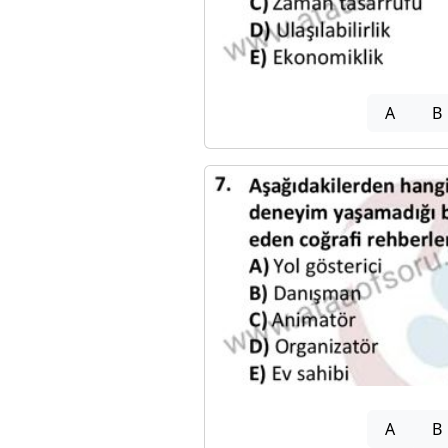
A
B
A
B