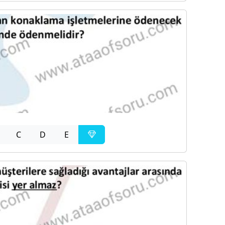
C
D
E