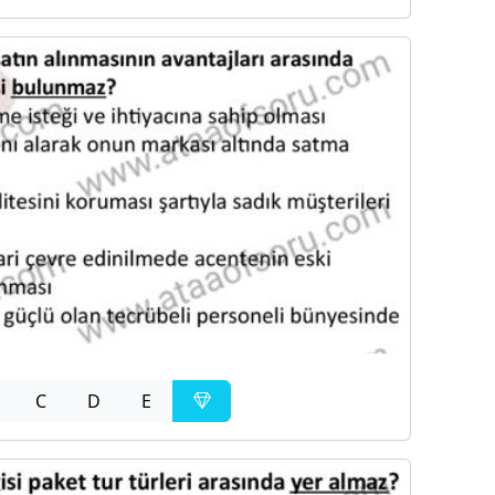
C
D
E