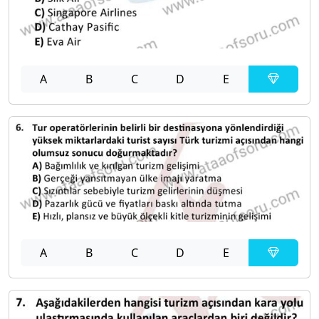
A
B
C
D
E
A
B
C
D
E