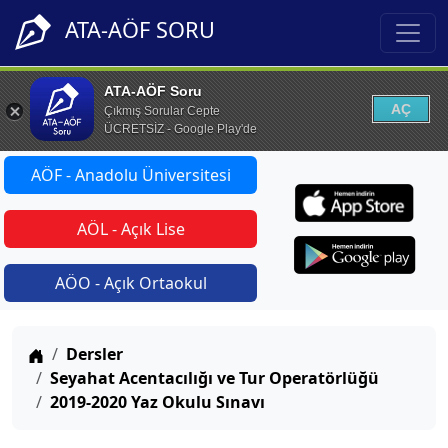
ATA-AÖF SORU
ATA-AÖF Soru
AÇ
Çıkmış Sorular Cepte
ÜCRETSİZ - Google Play'de
AÖF - Anadolu Üniversitesi
AÖL - Açık Lise
AÖO - Açık Ortaokul
Anasayfa
Dersler
Seyahat Acentacılığı ve Tur Operatörlüğü
2019-2020 Yaz Okulu Sınavı