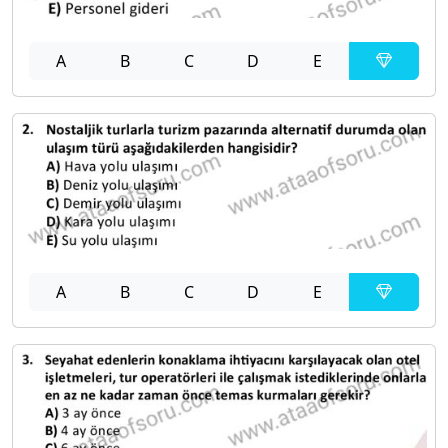
A
B
C
D
E
A
B
C
D
E