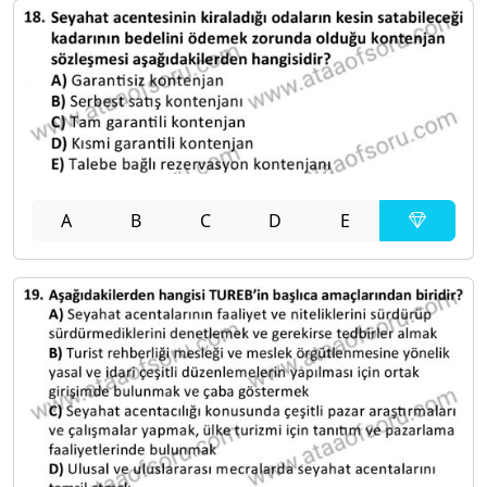
A
B
C
D
E