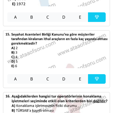
A
B
C
D
E
A
B
C
D
E