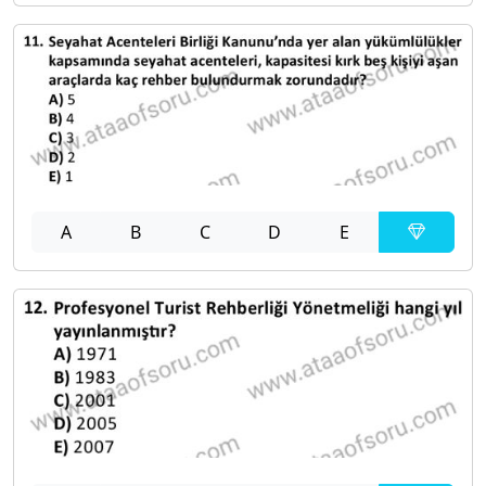
A
B
C
D
E