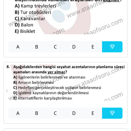
A
B
C
D
E
A
B
C
D
E