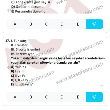
A
B
C
D
E
A
B
C
D
E