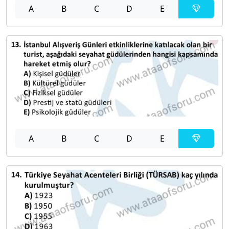
A
B
C
D
E
A
B
C
D
E