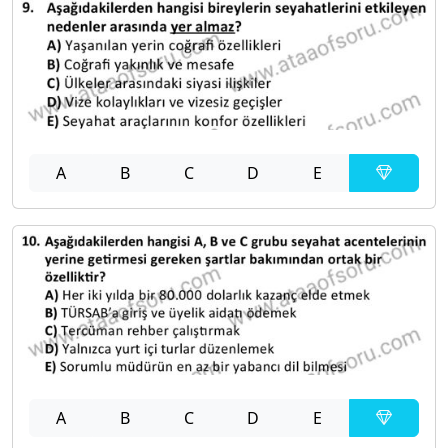
A
B
C
D
E
A
B
C
D
E