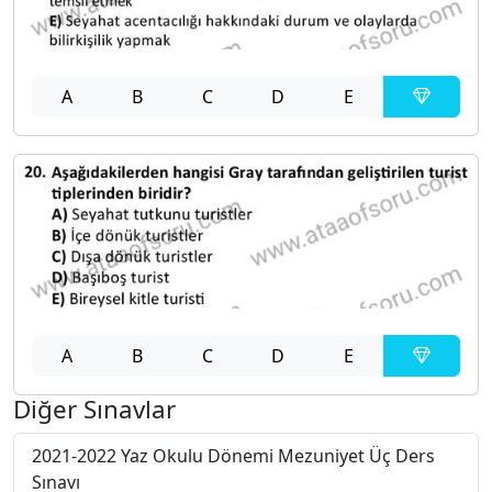
A
B
C
D
E
A
B
C
D
E
Diğer Sınavlar
2021-2022 Yaz Okulu Dönemi Mezuniyet Üç Ders
Sınavı