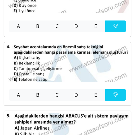
A
B
C
D
E
A
B
C
D
E