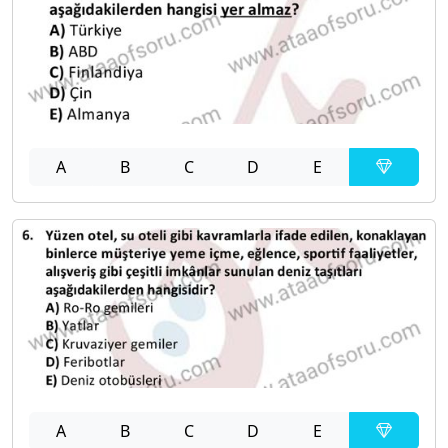
A
B
C
D
E
A
B
C
D
E