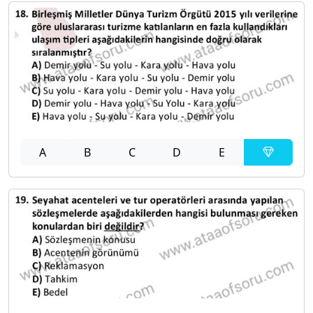
A
B
C
D
E