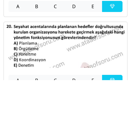
A
B
C
D
E
A
B
C
D
E
Diğer Sınavlar
2021-2022 Yaz Okulu Dönemi Mezuniyet Üç Ders
Sınavı
2021-2022 Bahar Dönemi Bütünleme Sınavı