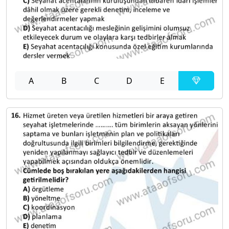
A
B
C
D
E