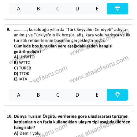
A
B
C
D
E
A
B
C
D
E