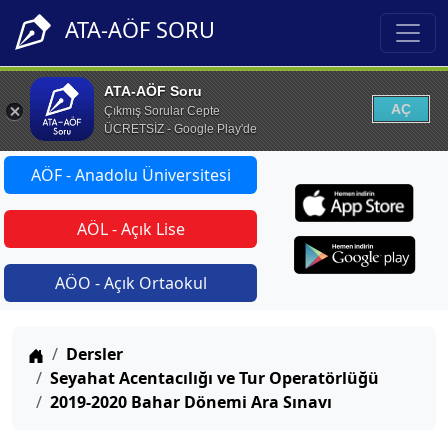
ATA-AÖF SORU
ATA-AÖF Soru
AÇ
Çıkmış Sorular Cepte
ÜCRETSİZ - Google Play'de
AÖF - Anadolu Üniversitesi
AÖL - Açık Lise
AÖO - Açık Ortaokul
Anasayfa
Dersler
Seyahat Acentacılığı ve Tur Operatörlüğü
2019-2020 Bahar Dönemi Ara Sınavı