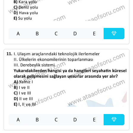
A
B
C
D
E
A
B
C
D
E