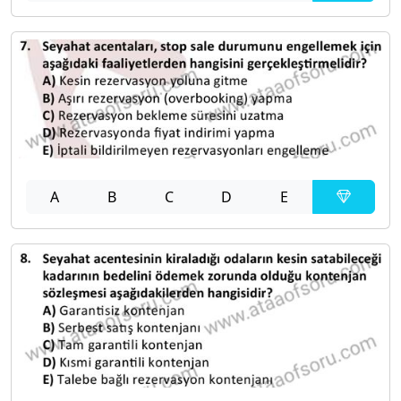
A
B
C
D
E