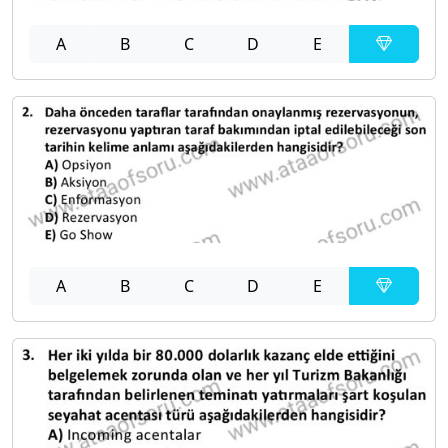
A
B
C
D
E
A
B
C
D
E