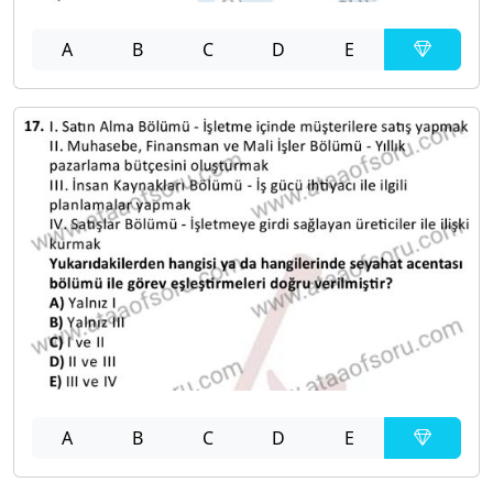
A
B
C
D
E
A
B
C
D
E