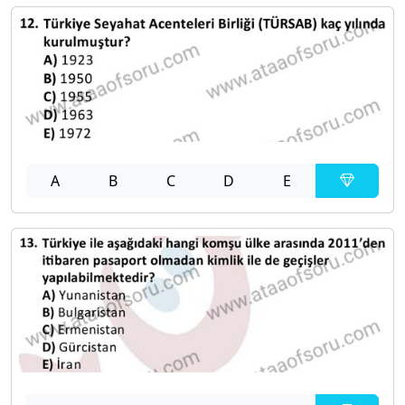
A
B
C
D
E