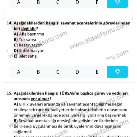
A
B
C
D
E
A
B
C
D
E