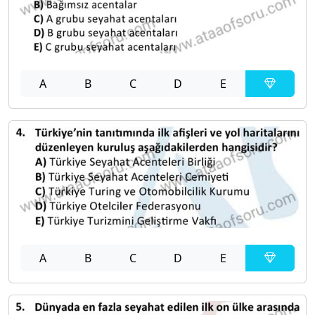
A
B
C
D
E
A
B
C
D
E