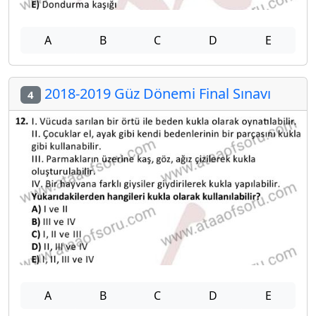
A
B
C
D
E
2018-2019 Güz Dönemi Final Sınavı
4
A
B
C
D
E