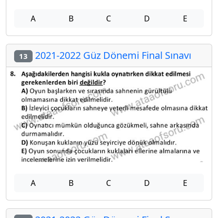
A
B
C
D
E
2021-2022 Güz Dönemi Final Sınavı
13
A
B
C
D
E