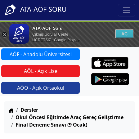
ATA-AÖF SORU
ATA-AÖF Soru
AÇ
Çıkmış Sorular Cepte
ÜCRETSİZ - Google Play'de
AÖF - Anadolu Üniversitesi
AÖL - Açık Lise
AÖO - Açık Ortaokul
Anasayfa
Dersler
Okul Öncesi Eğitimde Araç Gereç Geliştirme
Final Deneme Sınavı (9 Ocak)