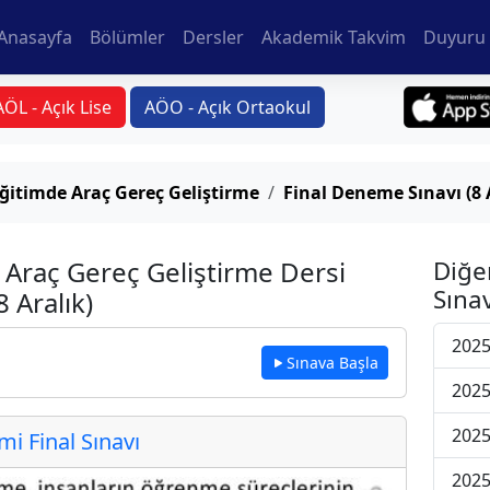
Anasayfa
Bölümler
Dersler
Akademik Takvim
Duyuru 
AÖL - Açık Lise
AÖO - Açık Ortaokul
ğitimde Araç Gereç Geliştirme
Final Deneme Sınavı (8 
 Araç Gereç Geliştirme Dersi
Diğe
Sınav
 Aralık)
2025
Sınava Başla
2025
2025
 Final Sınavı
2025