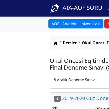
ATA-AÖF SORU
AÖF - Anadolu Üniversitesi
Anasayfa
Dersler
Okul Öncesi E
Okul Öncesi Eğitimde
Final Deneme Sınavı (8
8 Aralık Deneme Sınavı
2019-2020 Güz Dönemi
1