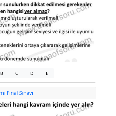
B
C
D
E
 Final Sınavı