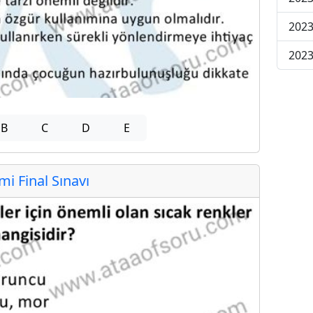
2023
2023
B
C
D
E
 Final Sınavı