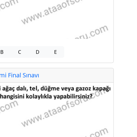
B
C
D
E
 Final Sınavı