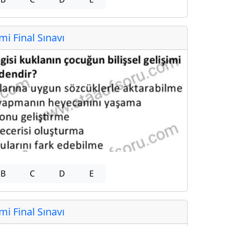
 Final Sınavı
B
C
D
E
 Final Sınavı