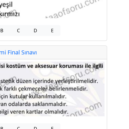
B
C
D
E
 Final Sınavı
B
C
D
E