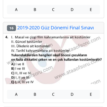
A
B
C
D
E
2019-2020 Güz Dönemi Final Sınavı
16
A
B
C
D
E