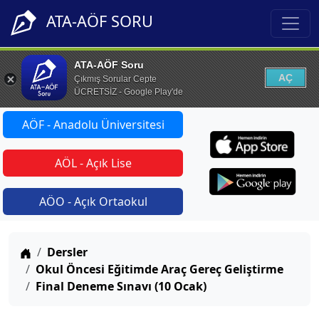
ATA-AÖF SORU
ATA-AÖF Soru
AÇ
Çıkmış Sorular Cepte
ÜCRETSİZ - Google Play'de
AÖF - Anadolu Üniversitesi
AÖL - Açık Lise
AÖO - Açık Ortaokul
Anasayfa
Dersler
Okul Öncesi Eğitimde Araç Gereç Geliştirme
Final Deneme Sınavı (10 Ocak)